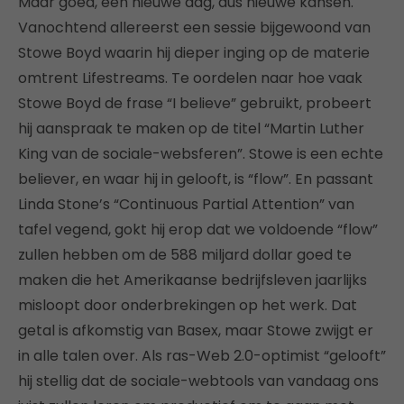
Maar goed, een nieuwe dag, dus nieuwe kansen.
Vanochtend allereerst een sessie bijgewoond van
Stowe Boyd waarin hij dieper inging op de materie
omtrent Lifestreams. Te oordelen naar hoe vaak
Stowe Boyd de frase “I believe” gebruikt, probeert
hij aanspraak te maken op de titel “Martin Luther
King van de sociale-websferen”. Stowe is een echte
believer, en waar hij in gelooft, is “flow”. En passant
Linda Stone’s “Continuous Partial Attention” van
tafel vegend, gokt hij erop dat we voldoende “flow”
zullen hebben om de 588 miljard dollar goed te
maken die het Amerikaanse bedrijfsleven jaarlijks
misloopt door onderbrekingen op het werk. Dat
getal is afkomstig van Basex, maar Stowe zwijgt er
in alle talen over. Als ras-Web 2.0-optimist “gelooft”
hij stellig dat de sociale-webtools van vandaag ons