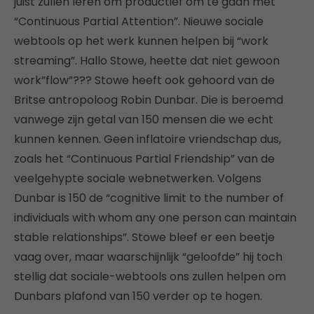
juist zullen leren om productief om te gaan met
“Continuous Partial Attention”. Nieuwe sociale
webtools op het werk kunnen helpen bij “work
streaming”. Hallo Stowe, heette dat niet gewoon
work”flow”??? Stowe heeft ook gehoord van de
Britse antropoloog Robin Dunbar. Die is beroemd
vanwege zijn getal van 150 mensen die we echt
kunnen kennen. Geen inflatoire vriendschap dus,
zoals het “Continuous Partial Friendship” van de
veelgehypte sociale webnetwerken. Volgens
Dunbar is 150 de “cognitive limit to the number of
individuals with whom any one person can maintain
stable relationships”. Stowe bleef er een beetje
vaag over, maar waarschijnlijk “geloofde” hij toch
stellig dat sociale-webtools ons zullen helpen om
Dunbars plafond van 150 verder op te hogen.