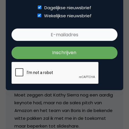
Dagelijkse nieuwsbrief
Wekelijkse nieuwsbrief
maarten
Pffff… Ben inmiddels weer in adam. Was voor
mij toch wel een deceptie. Ga niet vaak naar
dit soort events dus was vol verwachtingen.
Google was een erg technisch verhaal, waarbij
een aantal fransen in het engels een voor mijn
niet echt interessant verhaal vertelden.
Moet zeggen dat Kathy Sierra nog een aardig
keynote had, maar na de sales pitch van
Amazon en het team van Boris in de bekende
witte pakken zal ik met me in de toekomst
maar beperken tot slideshare.