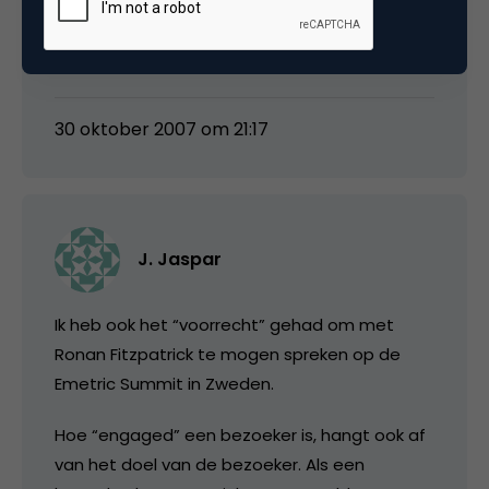
Ben je net misgelopen hier in Stockholm André,
jammer! Volgende keer beter dan maar 🙂
30 oktober 2007 om 21:17
J. Jaspar
Ik heb ook het “voorrecht” gehad om met
Ronan Fitzpatrick te mogen spreken op de
Emetric Summit in Zweden.
Hoe “engaged” een bezoeker is, hangt ook af
van het doel van de bezoeker. Als een