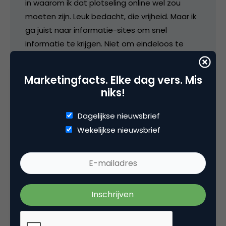
in waarom ik dat plotseling online wel zou
moeten zijn. Leuk bedacht, die vrijheid. Maar ik
ga juist naar informatie-sites om snel
informatie te krijgen. Niet om eindeloos te
knutselen met de positie van frames en
keuzes te maken m.b.t. de informatie.
Marketingfacts. Elke dag vers. Mis
niks!
Groet,
Dagelijkse nieuwsbrief
Paul
Wekelijkse nieuwsbrief
30 oktober 2007 om 21:10
jdevalk