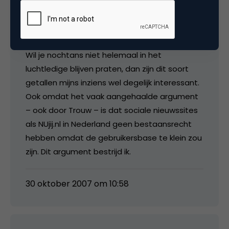
over – laten we het voorbeeld maar weer
eens aanhalen – chemtrails onzin, anderen
vinden dat niet.
Wil je nochtans niet helemaal in het
luchtledige blijven praten, dan zijn dit soort
getallen mijns inziens wel degelijk interessant.
Ook omdat het vaak aangehaalde argument
– ook door Trouw – is dat sociale nieuwssites
als NUjij.nl in Nederland geen bestaansrecht
hebben omdat de gebruikersbase te klein zou
zijn. Dit argument bestrijd ik.
30 oktober 2007 om 10:58