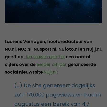
Laurens Verhagen, hoofdredacteur van
NU.nl, NUZ.nl, NUsport.nl, NUfoto.nl en NUjij.nl,
geeft op
de nieuwe reporter
een aantal
cijfers over de
eerder dit jaar
gelanceerde
social nieuwssite
NUjij.nl
:
(…) De site genereert dagelijks
zo’n 170.000 pageviews en had in
augustus een bereik van 4,7