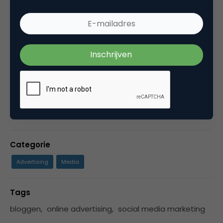
mede-organisator van
Better Business, Better
World
op 7 oktober te Amsterdam en mede-
organisator
SMC Amsterdam
Initiator van de
Social Media Club
in Nederland, WordCamp
Nederland en het Social Media Event. Verder kun
je met mij verbinden op o.a.:
LinkedIn
Twitter
Facebook
Categorie
Advertising
Media
Tags
bloggen
,
online advertising
,
social media marketing