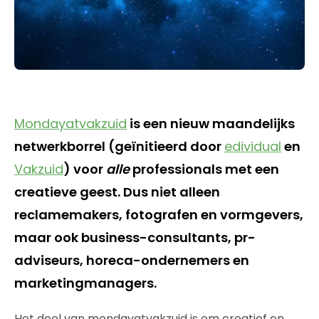
Mondayatvakzuid
is een nieuw maandelijks
netwerkborrel (geïnitieerd door
edividual
en
Vakzuid
) voor
alle
professionals met een
creatieve geest. Dus niet alleen
reclamemakers, fotografen en vormgevers,
maar ook business-consultants, pr-
adviseurs, horeca-ondernemers en
marketingmanagers.
Het doel van mondayatvakzuid is om creatief en