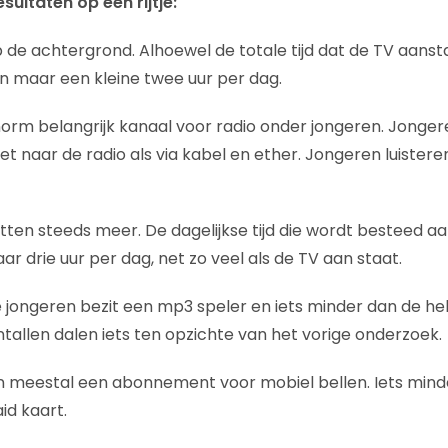
sultaten op een rijtje:
de achtergrond. Alhoewel de totale tijd dat de TV aanstaa
en maar een kleine twee uur per dag.
enorm belangrijk kanaal voor radio onder jongeren. Jonger
et naar de radio als via kabel en ether. Jongeren luistere
ten steeds meer. De dagelijkse tijd die wordt besteed aan
ar drie uur per dag, net zo veel als de TV aan staat.
e jongeren bezit een mp3 speler en iets minder dan de hel
allen dalen iets ten opzichte van het vorige onderzoek.
 meestal een abonnement voor mobiel bellen. Iets minde
id kaart.