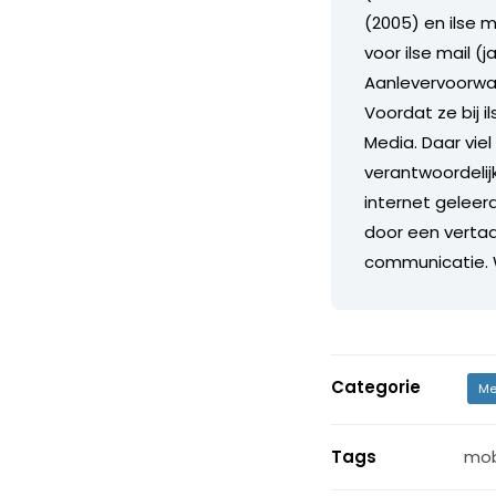
(2005) en ilse 
voor ilse mail (
Aanlevervoorwaa
Voordat ze bij 
Media. Daar vi
verantwoordelijk
internet geleer
door een vertaa
communicatie. W
Categorie
Me
Tags
mob