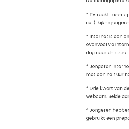
De belangrijkste re
* TV raakt meer op 
uur), kijken jonger
* Internet is een 
evenveel via intern
dag naar de radio.
* Jongeren internet
met een half uur na
* Drie kwart van d
webcam. Beide aant
* Jongeren hebben
gebruikt een prepa