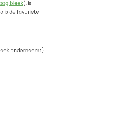
aag bleek
), is
 is de favoriete
r week onderneemt)