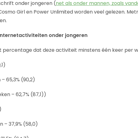
dschrift onder jongeren (
net als onder mannen, zoals vand
osmo Girl en Power Unlimited worden veel gelezen. Metro
en.
internetactiviteiten onder jongeren
et percentage dat deze activiteit minstens één keer pe
,1)
 – 65,3% (90,2)
eken – 62,7% (87,1))
)
n – 37,9% (58,0)