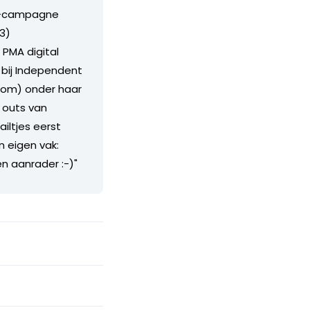
 TV-campagne
3)
PMA digital
 bij Independent
com) onder haar
n outs van
iltjes eerst
 eigen vak:
n aanrader :-)"