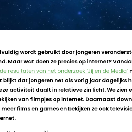
lvuldig wordt gebruikt door jongeren veronderste
d. Maar wat doen ze precies op internet? Vand
de resultaten van het onderzoek ‘Jij en de Media’
t blijkt dat jongeren net als vorig jaar dagelijks
e activiteit daalt in relatieve zin licht. We zien 
 bekijken van filmpjes op internet. Daarnaast do
 meer films en games en bekijken ze ook televi
ernet.