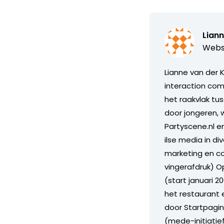
Liann
Webs
Lianne van der K
interaction com
het raakvlak tu
door jongeren, w
Partyscene.nl en
ilse media in di
marketing en co
vingerafdruk) O
(start januari 
het restaurant
door Startpagin
(mede-initiatie