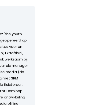
ez 'the youth
dt geopereerd op
sites voor en
 Extrafris.nl,
ruk werkzaam bij
jaar als manager
ilse media (de
ng met SRM
 fluisteraar,
 tot Damloop
re ontwikkeling
dia offline