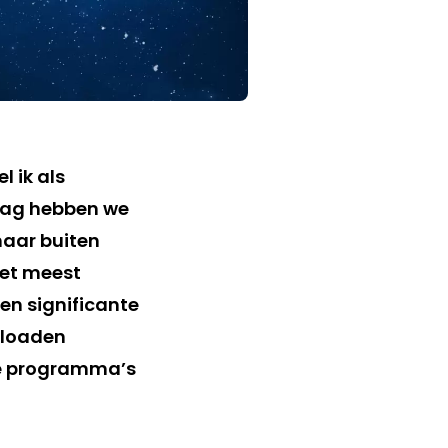
l ik als
aag hebben we
naar buiten
 het meest
een significante
wnloaden
sie programma’s