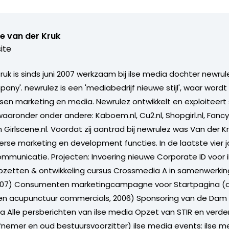
e van der Kruk
ite
ruk is sinds juni 2007 werkzaam bij ilse media dochter newrul
pany'. newrulez is een 'mediabedrijf nieuwe stijl', waar wor
ssen marketing en media. Newrulez ontwikkelt en exploiteert 
aaronder onder andere: Kaboem.nl, Cu2.nl, Shopgirl.nl, Fancy.nl,
 Girlscene.nl. Voordat zij aantrad bij newrulez was Van der K
verse marketing en development functies. In de laatste vier 
mmunicatie. Projecten: Invoering nieuwe Corporate ID voor 
pzetten & ontwikkeling cursus Crossmedia A in samenwerki
2007) Consumenten marketingcampagne voor Startpagina (de
 en acupunctuur commercials, 2006) Sponsoring van de Dam
a Alle persberichten van ilse media Opzet van STIR en verde
fnemer en oud bestuursvoorzitter) ilse media events: ilse me