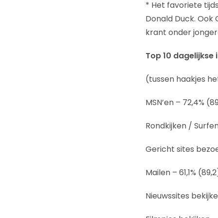
* Het favoriete tij
Donald Duck. Ook C
krant onder jonger
Top 10 dagelijkse 
(tussen haakjes h
MSN’en – 72,4% (89
Rondkijken / Surfen
Gericht sites bezo
Mailen – 61,1% (89,2
Nieuwssites bekijke