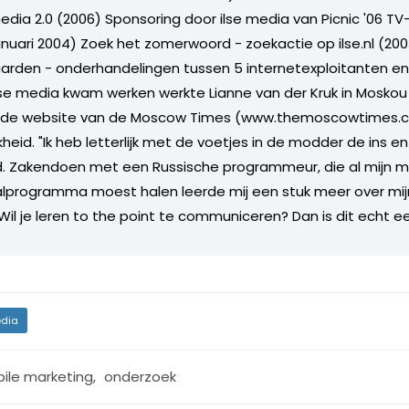
media 2.0 (2006) Sponsoring door ilse media van Picnic '06
januari 2004) Zoek het zomerwoord - zoekactie op ilse.nl (200
rden - onderhandelingen tussen 5 internetexploitanten en 
ilse media kwam werken werkte Lianne van der Kruk in Moskou
el de website van de Moscow Times (www.themoscowtimes.
heid. "Ik heb letterlijk met de voetjes in de modder de ins e
d. Zakendoen met een Russische programmeur, die al mijn ma
lprogramma moest halen leerde mij een stuk meer over mijn
il je leren to the point te communiceren? Dan is dit echt ee
dia
ile marketing
,
onderzoek