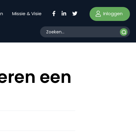
Inloggen
en
Missie & Visie
eren een