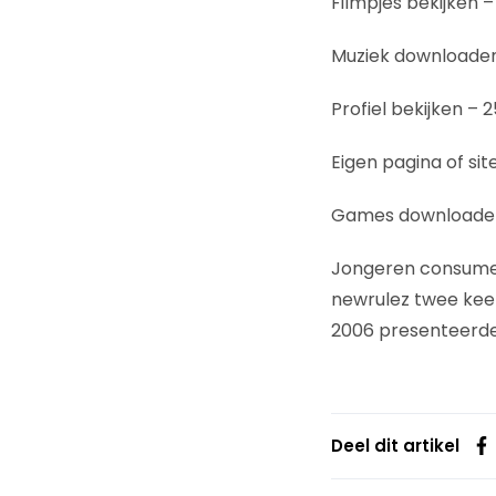
Filmpjes bekijken –
Muziek downloaden
Profiel bekijken – 
Eigen pagina of sit
Games downloaden 
Jongeren consumer
newrulez twee keer
2006 presenteerd
Deel dit artikel