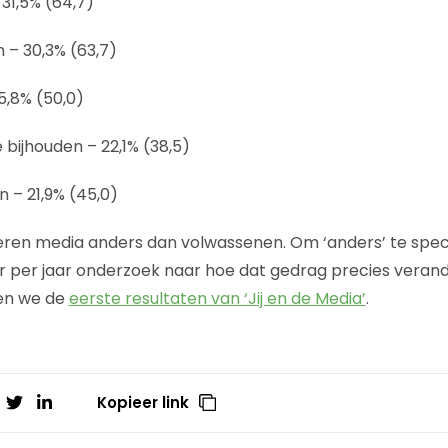
 31,5% (64,7)
 – 30,3% (63,7)
25,8% (50,0)
e bijhouden – 22,1% (38,5)
– 21,9% (45,0)
en media anders dan volwassenen. Om ‘anders’ te speci
 per jaar onderzoek naar hoe dat gedrag precies verand
en we de
eerste resultaten van ‘Jij en de Media’
.
Kopieer link