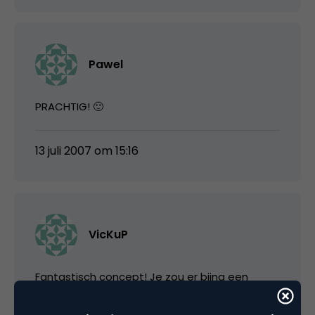
Pawel
PRACHTIG! 🙂
13 juli 2007 om 15:16
VicKuP
Fantastisch concept! Je zou er bijna een
vlucht voor naar Spanje boeken 😀