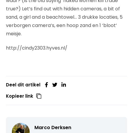
waar? (Is the old saying ‘naked women kill trade’
true?) Let’s find out with hidden cameras, a bit of
sand, a girl and a beachtowel… 3 drukke locaties, 5
verborgen camera’s, een hoop zand en 1 ‘bloot’
meisje.
http://cindy2303.hyves.nl/
Deel dit artikel
Kopieer link
Marco Derksen