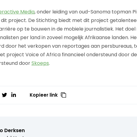
teractive Media
, onder leiding van oud-Sanoma topman Pim
 dit project. De Stichting biedt met dit project getalente
rrière op te bouwen in de mobiele journalistiek. Het doel 
rnalisten per land in zoveel mogelijk Afrikaanse landen. H
d door het verkopen van reportages aan persbureaus, te
t project Voice of Africa financieel ondersteund door d
rsteund door
Skoeps
.
Kopieer link
o Derksen