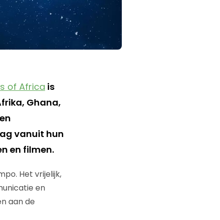
s of Africa
is
Afrika, Ghana,
een
lag vanuit hun
n en filmen.
o. Het vrijelijk,
unicatie en
en aan de