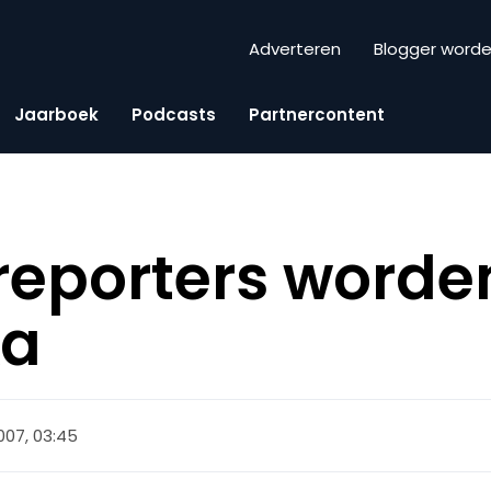
Adverteren
Blogger word
Jaarboek
Podcasts
Partnercontent
reporters word
ka
 2007, 03:45