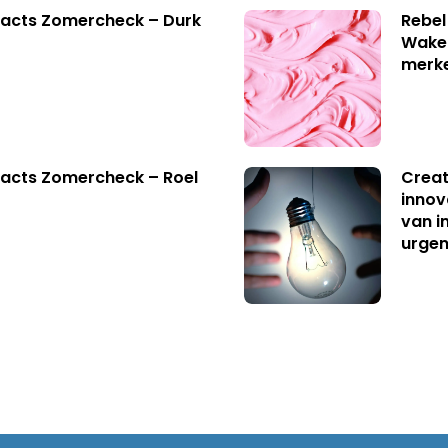
facts Zomercheck – Durk
Rebel
Wake-
merk
acts Zomercheck – Roel
Creat
innov
van i
urgen