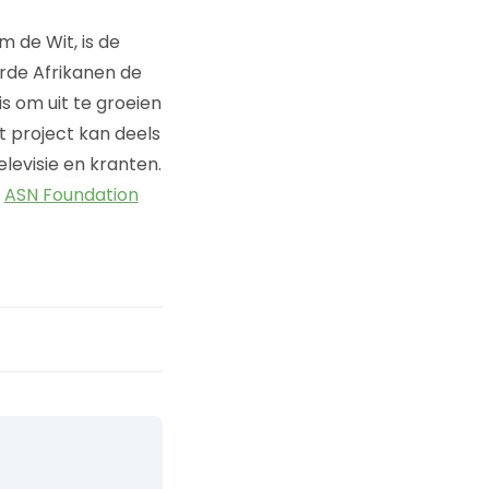
 de Wit, is de
erde Afrikanen de
is om uit te groeien
et project kan deels
levisie en kranten.
e
ASN Foundation