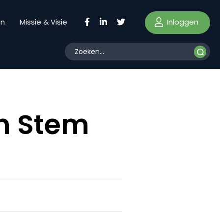
Inloggen
en
Missie & Visie
en Stem