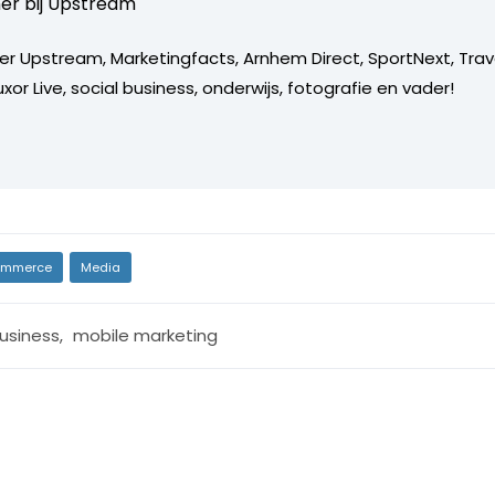
er bij
Upstream
er Upstream, Marketingfacts, Arnhem Direct, SportNext, Trav
xor Live, social business, onderwijs, fotografie en vader!
mmerce
Media
usiness
,
mobile marketing