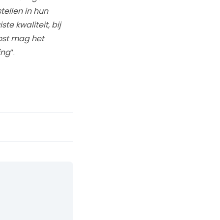
tellen in hun
te kwaliteit, bij
oost mag het
ing
”.