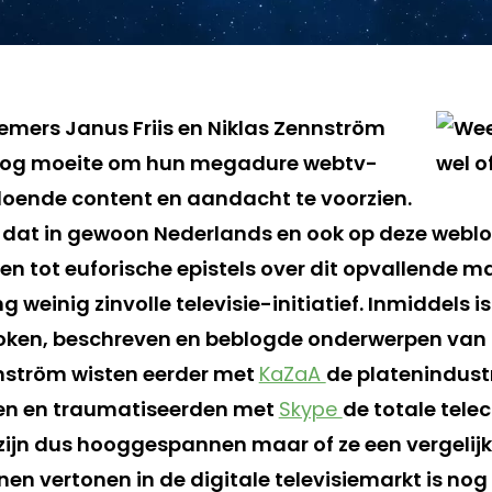
nemers Janus Friis en Niklas Zennström
nog moeite om hun megadure webtv-
doende content en aandacht te voorzien.
dat in gewoon Nederlands en ook op deze weblo
den tot euforische epistels over dit opvallende m
 weinig zinvolle televisie-initiatief. Inmiddels i
ken, beschreven en beblogde onderwerpen van 20
nström wisten eerder met
KaZaA
de platenindustr
jagen en traumatiseerden met
Skype
de totale tele
ijn dus hooggespannen maar of ze een vergelij
nen vertonen in de digitale televisiemarkt is no