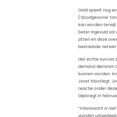
Geld speelt nog eve
(‘doodgewone’ targ
kan worden terwijl
beter ingevuld zal 
zitten en deze over
bestaande netwer
Het echte succes z
demand diensten d
kunnen worden. In
Joost blootlegt. J
reactie onder dez
Gijsbregt in februari
“
Interessant is ni
worden uitgedeeld.