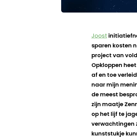
Joost
initiatief
sparen kosten 
project van vol
Opkloppen heet 
af en toe verlei
naar mijn mening
de meest bespro
zijn maatje Zen
op het lijf te 
verwachtingen z
kunststukje kun