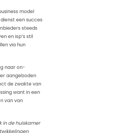
 business model
 dienst een succes
anbieders steeds
n en isp’s stil
llen via hun
ag naar on-
amer aangeboden
ect de zwakte van
assing want in een
en van van
k in de huiskamer
twikkelingen