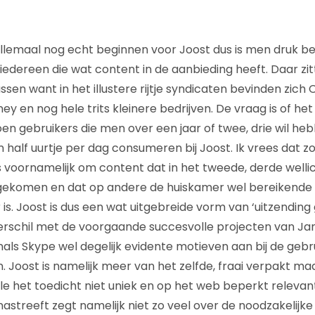
llemaal nog echt beginnen voor Joost dus is men druk be
iedereen die wat content in de aanbieding heeft. Daar zit
ssen want in het illustere rijtje syndicaten bevinden zich 
ey en nog hele trits kleinere bedrijven. De vraag is of het
joen gebruikers die men over een jaar of twee, drie wil h
 half uurtje per dag consumeren bij Joost. Ik vrees dat z
s voornamelijk om content dat in het tweede, derde wellic
gekomen en dat op andere de huiskamer wel bereikende 
is. Joost is dus een wat uitgebreide vorm van ‘uitzending
verschil met de voorgaande succesvolle projecten van Jan
ls Skype wel degelijk evidente motieven aan bij de gebru
. Joost is namelijk meer van het zelfde, fraai verpakt maa
lle het toedicht niet uniek en op het web beperkt relevan
streeft zegt namelijk niet zo veel over de noodzakelijke 