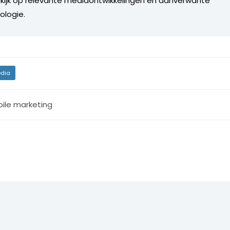
 kijk op relevante mediaontwikkelingen en aanverwante
ologie.
dia
ile marketing