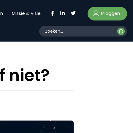
Inloggen
en
Missie & Visie
f niet?