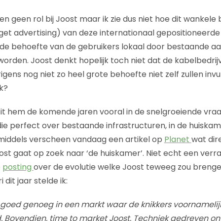
n geen rol bij Joost maar ik zie dus niet hoe dit wankele
et advertising) van deze internationaal gepositioneerde
 de behoefte van de gebruikers lokaal door bestaande a
worden. Joost denkt hopelijk toch niet dat de kabelbedrijve
igens nog niet zo heel grote behoefte niet zelf zullen invu
k?
it hem de komende jaren vooral in de snelgroeiende vra
ie perfect over bestaande infrastructuren, in de huisk
middels verscheen vandaag een artikel op
Planet
wat dir
oost gaat op zoek naar ‘de huiskamer’. Niet echt een verr
e
posting
over de evolutie welke Joost teweeg zou breng
 dit jaar stelde ik:
et goed genoeg in een markt waar de knikkers voornamelij
 Bovendien, time to market Joost. Techniek gedreven on