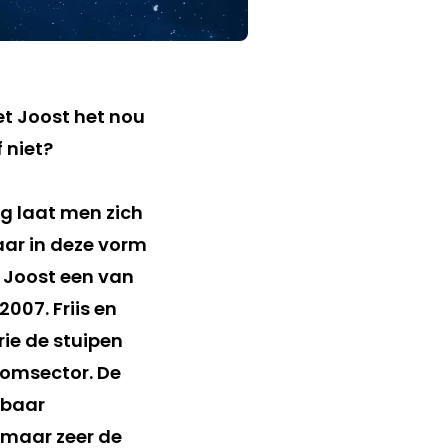
g laat men zich
aar in deze vorm
s Joost een van
07. Friis en
ie de stuipen
comsector. De
kbaar
g maar zeer de