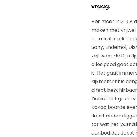
vraag.
Het moet in 2008 a
maken met vrijwel 
de minste toko’s tu
Sony, Endemol, Disn
zet want de 10 mil
alles goed gaat een
is. Het gaat immer
kijkmoment is aan
direct beschikbaar 
Ziehier het grote 
KaZaa boorde evena
Joost anders liggen
tot wat het journai
aanbod dat Joost na