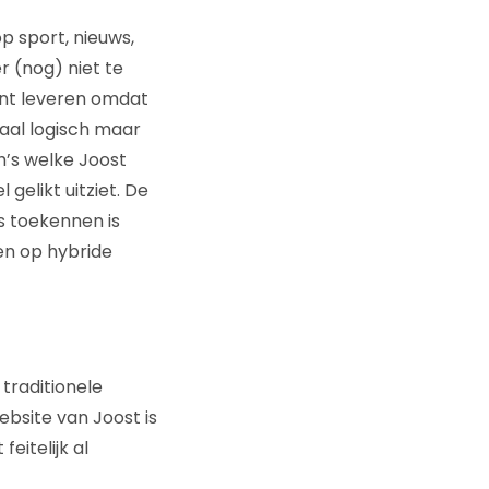
op sport, nieuws,
r (nog) niet te
ent leveren omdat
aal logisch maar
h’s welke Joost
gelikt uitziet. De
s toekennen is
en op hybride
 traditionele
bsite van Joost is
eitelijk al