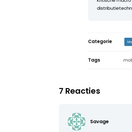
Kritische macro
distributietechn
Categorie
Me
Tags
mob
7 Reacties
Savage