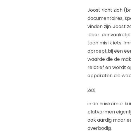
Joost richt zich (b
documentaires, spe
vinden zijn. Joost
‘daar’ aanvankelij
toch mis ik iets. 
oproept bij een eer
waarde die de mak
relatief en wordt 
apparaten die web
wel
in de huiskamer kun
platvormen eigenl
ook aardig maar een
overbodig.