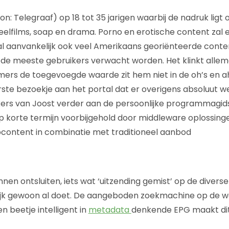
ron: Telegraaf) op 18 tot 35 jarigen waarbij de nadruk ligt 
elfilms, soap en drama. Porno en erotische content zal e
 zal aanvankelijk ook veel Amerikaans georiënteerde cont
k de meeste gebruikers verwacht worden. Het klinkt allem
Immers de toegevoegde waarde zit hem niet in de oh’s en a
ste bezoekje aan het portal dat er overigens absoluut wel 
ers van Joost verder aan de persoonlijke programmagid
op korte termijn voorbijgehold door middleware oplossing
content in combinatie met traditioneel aanbod
nen ontsluiten, iets wat ‘uitzending gemist’ op de diverse
ijk gewoon al doet. De aangeboden zoekmachine op de we
 beetje intelligent in
metadata
denkende EPG maakt dit f