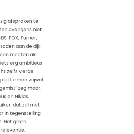
zig afspraken te
ten overigens niet
CBS, FOX, Turner,
 zoden aan de dijk
ebben moeten als
oiets erg ambitieus
ht zelfs vierde
platformen vrijwel
 gemist’ zeg maar.
us en Niklas.
iker, dat zal met
r in tegenstelling
t. Het grote
relevantie.