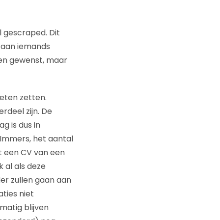
l gescraped. Dit
en aan iemands
ien gewenst, maar
oeten zetten.
rdeel zijn. De
 is dus in
 Immers, het aantal
 een CV van een
k al als deze
der zullen gaan aan
aties niet
matig blijven