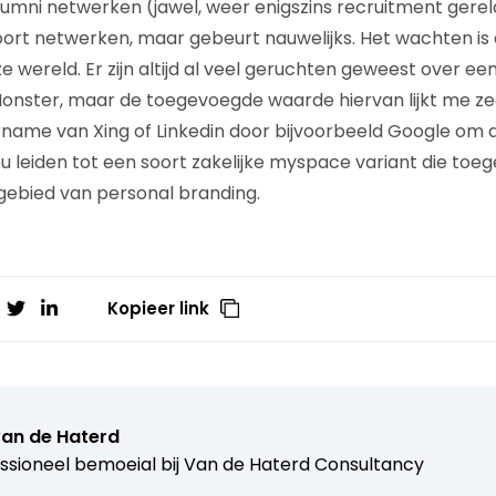
lumni netwerken (jawel, weer enigszins recruitment gerela
soort netwerken, maar gebeurt nauwelijks. Het wachten is 
ze wereld. Er zijn altijd al veel geruchten geweest over 
 Monster, maar de toegevoegde waarde hiervan lijkt me zee
rname van Xing of Linkedin door bijvoorbeeld Google om d
ou leiden tot een soort zakelijke myspace variant die t
gebied van personal branding.
Kopieer link
van de Haterd
ssioneel bemoeial bij
Van de Haterd Consultancy