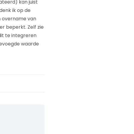
teerd) kan juist
denk ik op de
een overname van
r beperkt. Zelf zie
it te integreren
oegevoegde waarde