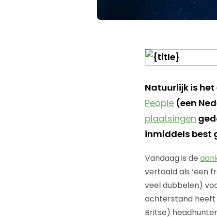
Natuurlijk is he
People
(een Nede
plaatsingen
geda
inmiddels best 
Vandaag is de
aank
vertaald als ‘een 
veel dubbelen) voo
achterstand heeft 
Britse) headhunter