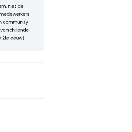
em, niet de
s, medewerkers
rim community
 verschillende
e 21e eeuw).