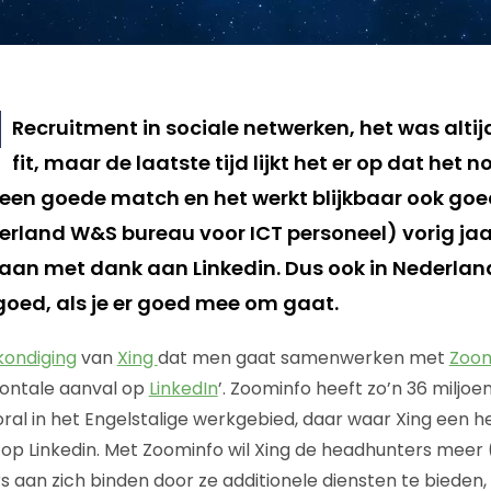
Recruitment in sociale netwerken, het was altij
fit, maar de laatste tijd lijkt het er op dat het no
t een goede match en het werkt blijkbaar ook goe
rland W&S bureau voor ICT personeel) vorig ja
an met dank aan Linkedin. Dus ook in Nederland
goed, als je er goed mee om gaat.
ondiging
van
Xing
dat men gaat samenwerken met
Zoom
frontale aanval op
LinkedIn
’. Zoominfo heeft zo’n 36 miljoe
ral in het Engelstalige werkgebied, daar waar Xing een h
op Linkedin. Met Zoominfo wil Xing de headhunters meer
s aan zich binden door ze additionele diensten te bieden,