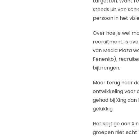
targetten. Want re
steeds uit van sch
persoon in het vizi
Over hoe je wel m
recruitment, is ov
van Media Plaza w
Fenenko), recruite
bijbrengen.
Maar terug naar de
ontwikkeling voor d
gehad bij Xing dan 
gelukkig.
Het spijtige aan Xi
groepen niet echt 