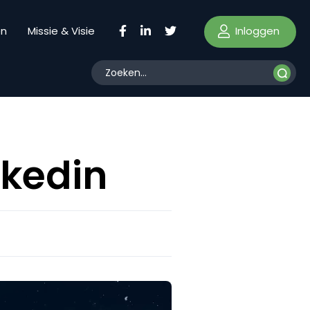
Inloggen
en
Missie & Visie
nkedin