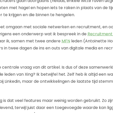
cruiters gaan doorgaans (helaas, enkele witte raven uit
ieten met hagel en hopen iets te raken in plaats van de 
er te krijgen en die binnen te hengelen.
oet omgaan met sociale netwerken en recruitment, en o
erigens een onderwerp wat ik bespreek in de
Recruitment
aar ik, samen met twee andere
MFN
leden (Antoinette Ho
rs in twee dagen de ins en outs van digitale media en rec
 centrale vraag van dit artikel. Is dus of deze samenwerk
e leden van Xing? Ik betwijfel het. Zelf heb ik altijd een 
bij Linkedin, maar de ontwikkelingen de laatste tijd stemm
ng is dat veel features maar weinig worden gebruikt. Zo zi
levend, terwijl juist daar een toegevoegde waarde kan l