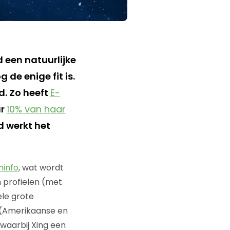
d een natuurlijke
g de enige fit is.
d. Zo heeft
E-
ar
10% van haar
 werkt het
info
, wat wordt
n profielen (met
ele grote
 (Amerikaanse en
 waarbij Xing een