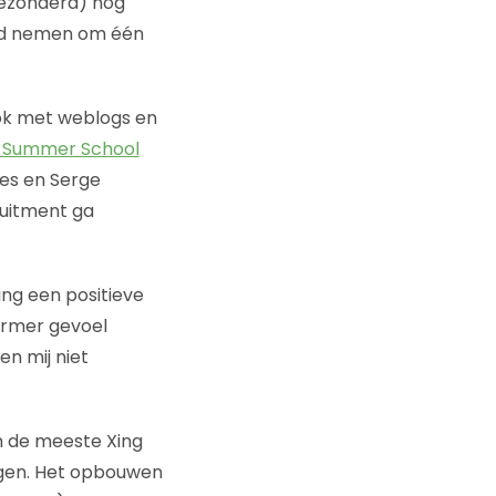
gezonderd) nog
tijd nemen om één
ok met weblogs en
 Summer School
es en Serge
ruitment ga
ing een positieve
warmer gevoel
en mij niet
jn de meeste Xing
iggen. Het opbouwen