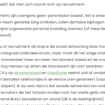
fgeeft dat men zich vooral richt op recruitment. .
minfo zijn overigens geen ‘persmission based’, het is enke
 op naam gestelde blog artikelen, zullen derhalve bijdrag
t bijna ongewenste personal branding noemen (of missch
kend).
u of recruitment dé stap is die social networking sites m
en integraal onderdeel ervan, maar moet dit het enige onde
momenteel meer en meer recruitment based en de vraag
nog mensen op zitten die interessant zijn voor bedrijven.
 CV’s op
Monsterboard
en
StepStone
neemt ook af omdat
l tientallen telefoontjes in de eerste uren genereert (vaa
 slapen). Ik zie veel risico’s dat sociale netwerken ten on
ecruiters die het fatsoen inruilen voor het snelle geld, rel
and direct benaderen en vooral (dit is de belangrijkste) 