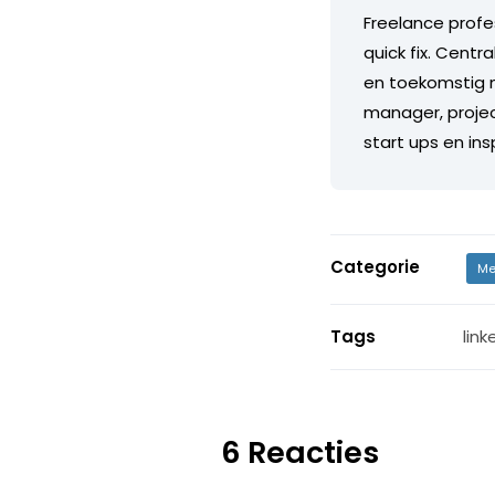
Freelance profe
quick fix. Centr
en toekomstig m
manager, projec
start ups en in
Categorie
Me
Tags
link
6 Reacties