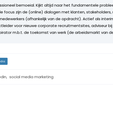
ssioneel bemoeial. Kijkt altijd naar het fundamentele proble
ale focus zijn de (online) dialogen met klanten, stakeholder
edewerkers (afhankelijk van de opdracht). Actief als inte
tleider voor nieuwe corporate recruitmentsites, adviseur bij
spirator m.b.t. de toekomst van werk (de arbeidsmarkt van d
dia
edin
,
social media marketing