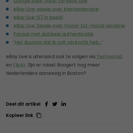
Google slaat flater op eBay Live
eBay Live: sessie over klantenservice
eBay Live ‘07 in beeld
eBay Live: Sessie over mond-tot-mond reclame
Paypal met dubbele authenticatie
‘
Het duurste dat ik ooit verkocht heb…
‘
eBay Live is uiteraard ook te volgen via
Technorati
en
Flickr
. Zijn er naast Boogert nog meer
Nederlanders aanwezig in Boston?
Deel dit artikel
Kopieer link