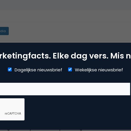
dia
ile marketing
,
onderzoek
ketingfacts. Elke dag vers. Mis n
Dagelijkse nieuwsbrief
Wekelijkse nieuwsbrief
llega’s hier bij LG in Seoul zijn zich nog niet van dit merk be