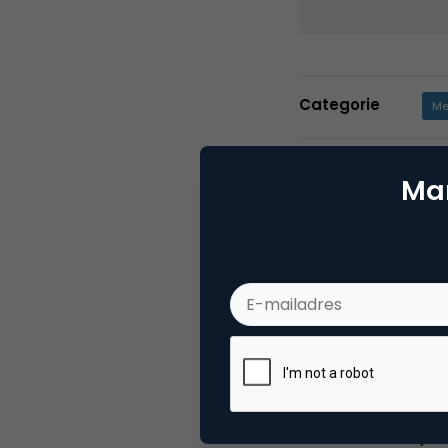
Categorie
Me
Tags
mob
Mar
2 Reacties
Michael Sprong
Is HTC niet Taiwanees? Mijn co