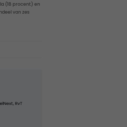
la (18 procent) en
ndeel van zes
elNext, RvT