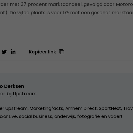
erder met 37 procent marktaandeel, gevolgd door Motoro
t). De vijfde plaats is voor LG met een geschat marktaa
Kopieer link
o Derksen
er bij
Upstream
er Upstream, Marketingfacts, Arnhem Direct, SportNext, Trav
xor Live, social business, onderwijs, fotografie en vader!