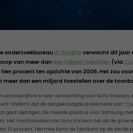
se onderzoekbureau
IC Insights
verwacht dit jaar 
rkoop van meer dan
één miljard toestellen
(via:
Co
 tien procent ten opzichte van 2006. Het zou voor 
aar meer dan een miljard toestellen over de toon
n verkoopcijfers is naar verwachting voor Sony Ericsson, e
cent. Wellicht dat de aangekondigde presentatie van “
The
an gaat bijdragen. De tweede plaats is voor Samsung me
nt. Het marktaandeel van Sony Ericsson zal, als de groei 
r 10 procent. Hiermee komt de fabrikant op de vierde plaa