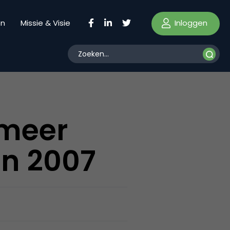
Inloggen
en
Missie & Visie
 meer
in 2007