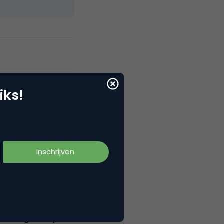
iks!
wust volgens mij.