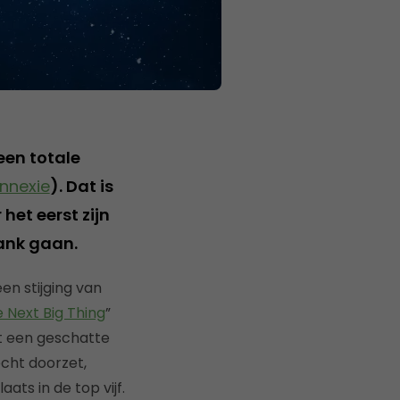
een totale
nnexie
). Dat is
het eerst zijn
bank gaan.
en stijging van
 Next Big Thing
”
t een geschatte
echt doorzet,
ts in de top vijf.