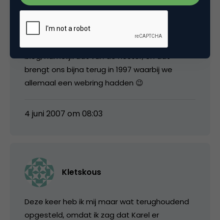
Roy Huiskes
Precies Erno, de opzet zou moeten zijn om
iedereen linklove en traffic te geven en niet 1
blog, namelijk dat van de hoster, en dat
brengt ons bijna terug in 1997 waarbij we
allemaal een webring hadden 😉
4 juni 2007 om 08:03
Kletskous
Deze keer heb ik mij maar wat terughoudend
opgesteld, omdat ik zag dat Karel er