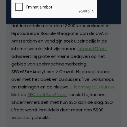
Meike en Elvi. Hij schreef het veelgeprezen
‘
Handboek zoekmachine marketing
’; het eerste
Nederlandse boek over Organic en Paid search
dat inmiddels meer dan 12.000 keer verkocht is.
Hij studeerde Sociale Geografie aan de UvA in
Amsterdam en vond zijn stek uiteindelijk in de
internetwereld. Met zijn bureau
InternetEffect
adviseert hij grote en kleine bedrijven op het
gebied van zoekmachinemarketing.
SEO+SEA+Analytics= > Omzet. Hij draagt kennis
over met het boek en cursussen: 'live' workshops
en trainingen en de nieuwe
E-learning SEO cursus
.
Met de
SEO tool SeoEffect
tenslotte, kunnen
ondernemers zelf met hun SEO aan de slag. SEO
Effect wordt inmiddels door meer dan 5000
websites gebruikt.