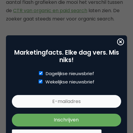
aantal flash grafieken die mooi het verschil tussen
de
CTR van organic en paid search
laten zien. De
zoeker gaat steeds meer voor organic search.
Deel dit artikel
Marketingfacts. Elke dag vers. Mis
niks!
Kopieer link
Dagelijkse nieuwsbrief
Wekelijkse nieuwsbrief
Keesjan Deelstra
CEO bij
InternetEffect Zoekmachine
Marketing
Keesjan Deelstra (1966) is getrouwd met Tessel
en is trotse vader van vier dochters: Sacha, Suja,