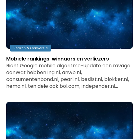
Search & Conversie
Mobiele rankings: winnaars en verliezers
Richt Google mobile algoritme-update een ravage
aanWat hebben ing.nl, anwb.nl,
consumentenbond.nl, pearl.nl, beslist.nl, blokker.nl,
hema.nl, ten dele ook bol.com, independer.nl…