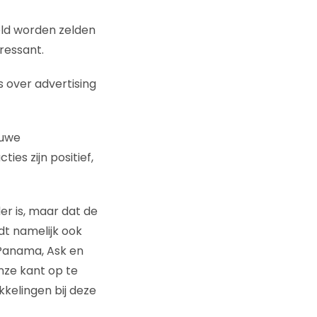
teld worden zelden
eressant.
s over advertising
euwe
ies zijn positief,
er is, maar dat de
dt namelijk ook
Panama, Ask en
nze kant op te
kelingen bij deze