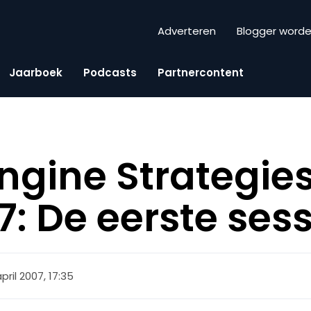
Adverteren
Blogger word
Jaarboek
Podcasts
Partnercontent
ngine Strategie
7: De eerste sess
april 2007, 17:35