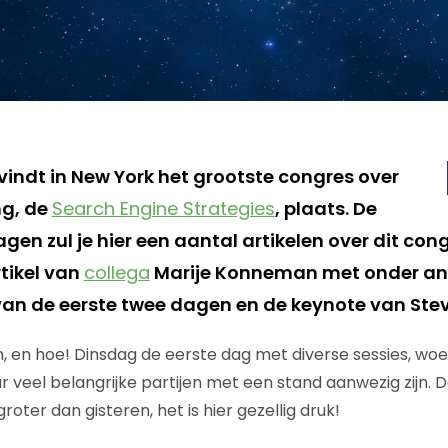
indt in New York het grootste congres over
ng, de
Search Engine Strategies
, plaats. De
n zul je hier een aantal artikelen over dit cong
rtikel van
collega
Marije Konneman met onder an
van de eerste twee dagen en de keynote van Stev
, en hoe! Dinsdag de eerste dag met diverse sessies, w
veel belangrijke partijen met een stand aanwezig zijn.
roter dan gisteren, het is hier gezellig druk!