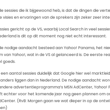
e sessies die ik bijgewoond heb, is dat de dingen die ver
de visies en ervaringen van de sprekers zijn zeker zeer int
essies gericht op de VS, waarbij Local Search in veel sessie
derland is dit op dit moment nog niet echt interessant.
de nodige aandacht besteed aan Yahoo! Panama, het ni
van Yahoo!, wat in de VS al gelanceerd is. De eerste react
l goeds.
 een aantal sessies duidelijk dat Google hier wel marktleid
anders liggen dan in Nederland. De nodige aandacht wor
andere advertentieprogramma’s MSN AdCenter, Yahoo! 
eft echter voor het komende jaar nog geen plannen om o
enter. (RvB: Morgen gaan we wat dieper in op de ontwik
men)