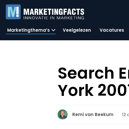
Marketingthema’s
Veelgelezen
Vacatures
Search E
York 200
12 
Remi van Beekum