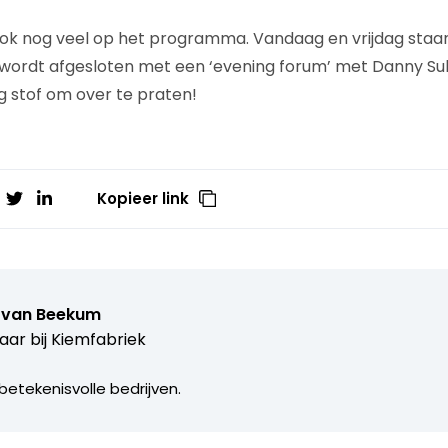
ook nog veel op het programma. Vandaag en vrijdag staan
ordt afgesloten met een ‘evening forum’ met Danny Sull
 stof om over te praten!
Kopieer link
 van Beekum
aar bij
Kiemfabriek
betekenisvolle bedrijven.