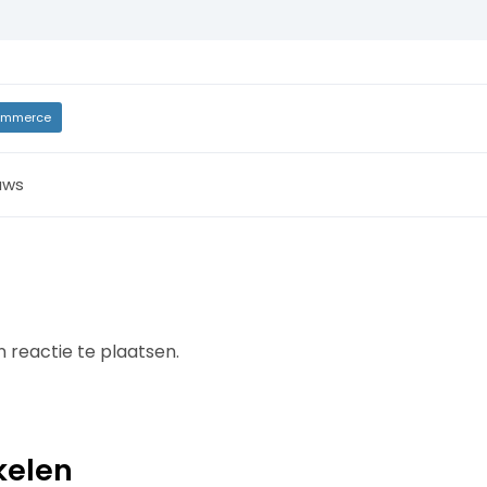
mmerce
uws
 reactie te plaatsen.
kelen