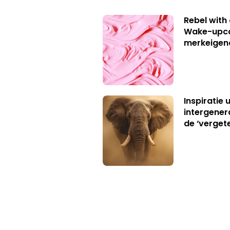
Rebel with
Wake-upca
merkeigen
Inspiratie 
intergener
de ‘verget