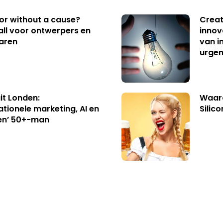
 or without a cause?
Creat
ll voor ontwerpers en
innov
aren
van i
urgen
uit Londen:
Waaro
ationele marketing, AI en
Silico
en’ 50+-man