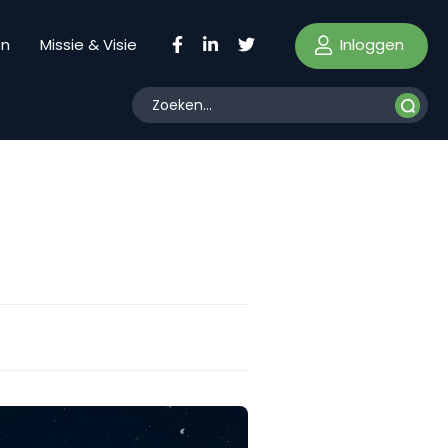
Inloggen
en
Missie & Visie