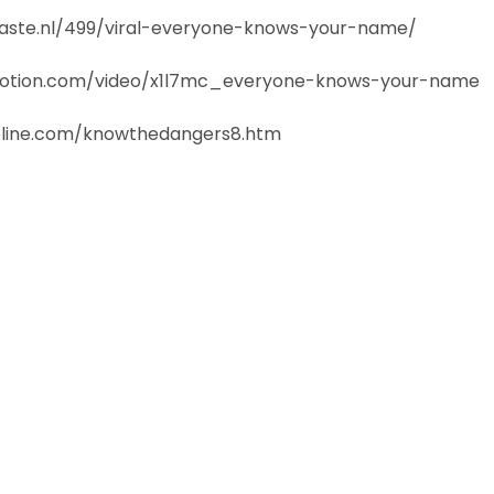
aste.nl/499/viral-everyone-knows-your-name/
motion.com/video/x1l7mc_everyone-knows-your-name
ipline.com/knowthedangers8.htm