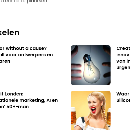
 reactie te plaatsen.
kelen
 or without a cause?
Creat
ll voor ontwerpers en
innov
aren
van i
urgen
uit Londen:
Waaro
ationele marketing, AI en
Silico
en’ 50+-man