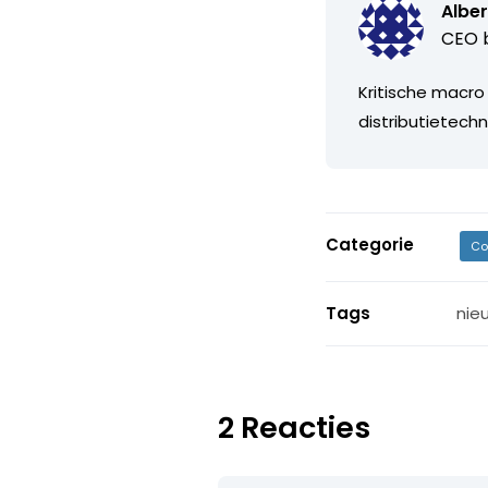
Alber
CEO b
Kritische macro
distributietechn
Categorie
Co
Tags
nie
2 Reacties