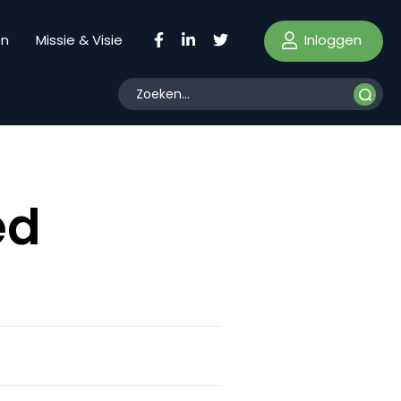
Inloggen
en
Missie & Visie
ed