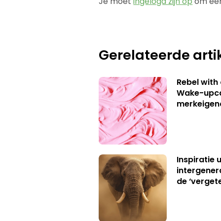
Je moet
ingelogd zijn op
om een
Gerelateerde arti
Rebel with
Wake-upca
merkeigen
Inspiratie 
intergener
de ‘verget