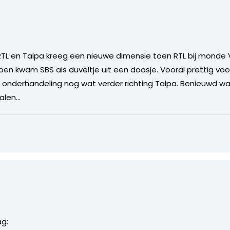
 RTL en Talpa kreeg een nieuwe dimensie toen RTL bij mond
Toen kwam SBS als duveltje uit een doosje. Vooral prettig vo
nderhandeling nog wat verder richting Talpa. Benieuwd wat
halen…
ag: