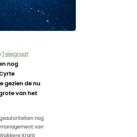
e
Telegraaf
en nog
Cyrte
e gezien de nu
grote van het
sautoriteiten nog
 het management van
o Wakkere Krant