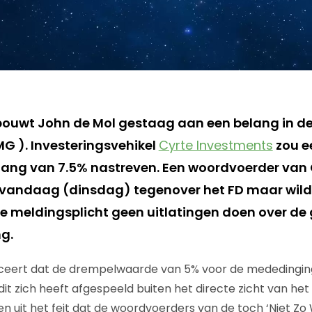
ouwt John de Mol gestaag aan een belang in d
G ). Investeringsvehikel
Cyrte Investments
zou e
ang van 7.5% nastreven. Een woordvoerder van 
 vandaag (dinsdag) tegenover het FD maar wild
 meldingsplicht geen uitlatingen doen over de 
g.
iceert dat de drempelwaarde van 5% voor de mededinging
at dit zich heeft afgespeeld buiten het directe zicht van
n uit het feit dat de woordvoerders van de toch ‘Niet Z