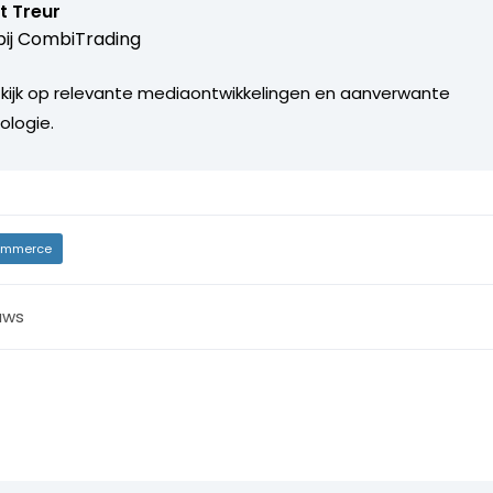
t Treur
ij
CombiTrading
 kijk op relevante mediaontwikkelingen en aanverwante
ologie.
mmerce
uws