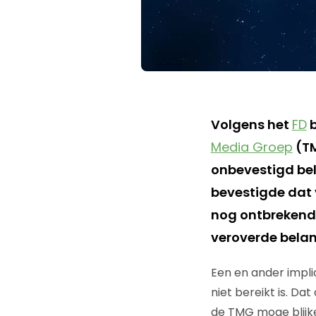
Volgens het
FD
b
Media Groep
(TM
onbevestigd bel
bevestigde dat
nog ontbrekende
veroverde belan
Een en ander impl
niet bereikt is. D
de TMG moge blijke