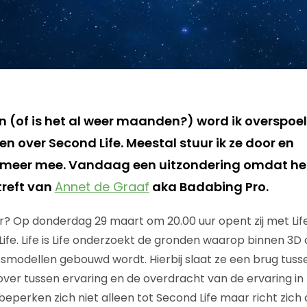
n (of is het al weer maanden?) word ik overspoe
n over Second Life. Meestal stuur ik ze door en
ts meer mee. Vandaag een uitzondering omdat he
etreft van
Annet de Graaf
aka Badabing Pro.
? Op donderdag 29 maart om 20.00 uur opent zij met Life i
Life. Life is Life onderzoekt de gronden waarop binnen 3
modellen gebouwd wordt. Hierbij slaat ze een brug tusse
sover tussen ervaring en de overdracht van de ervaring in
eperken zich niet alleen tot Second Life maar richt zich 