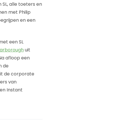
SL, alle toeters en
men met Philip
egrijpen en een
met een SL
carborough
uit
 Na afloop een
n de
uit de corporate
zers van
een Instant