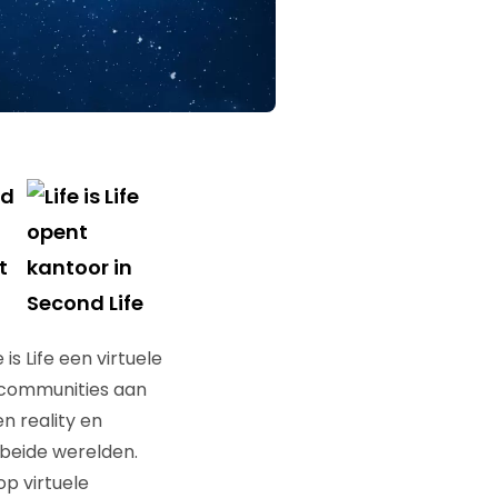
ld
t
s Life een virtuele
D communities aan
n reality en
 beide werelden.
op virtuele