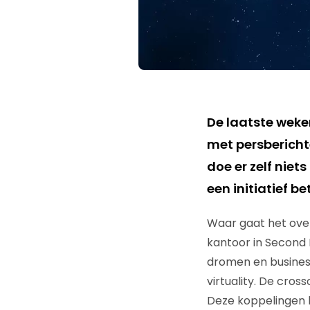
De laatste weke
met persberichte
doe er zelf nie
een initiatief b
Waar gaat het over
kantoor in Second 
dromen en business
virtuality. De cros
Deze koppelingen b