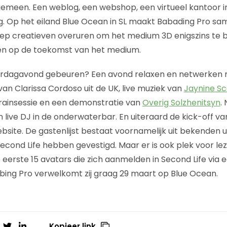
gemeen. Een weblog, een webshop, een virtueel kantoor in 
ig. Op het eiland Blue Ocean in SL maakt Babading Pro sa
ep creatieven overuren om het medium 3D enigszins te b
n op de toekomst van het medium.
rdagavond gebeuren? Een avond relaxen en netwerken 
n Clarissa Cordoso uit de UK, live muziek van
Jaynine S
 brainsessie en een demonstratie van
Overig Solzhenitsyn
.
 live DJ in de onderwaterbar. En uiteraard de kick-off va
ebsite. De gastenlijst bestaat voornamelijk uit bekenden 
 Second Life hebben gevestigd. Maar er is ook plek voor le
 eerste 15 avatars die zich aanmelden in Second Life via 
ing Pro verwelkomt zij graag 29 maart op Blue Ocean.
Kopieer link