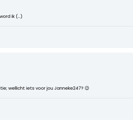
word ik (…)
ie; wellicht iets voor jou Janneke247? 😉