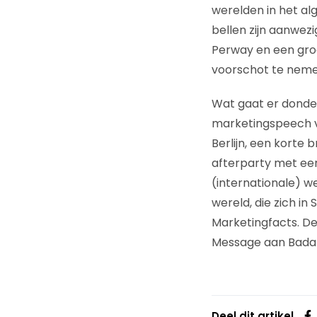
werelden in het al
bellen zijn aanwez
Perway en een gro
voorschot te neme
Wat gaat er donde
marketingspeech va
Berlijn, een korte
afterparty met een
(internationale) w
wereld, die zich in
Marketingfacts. De
Message aan Badab
Deel dit artikel