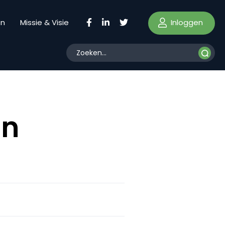
Inloggen
en
Missie & Visie
in