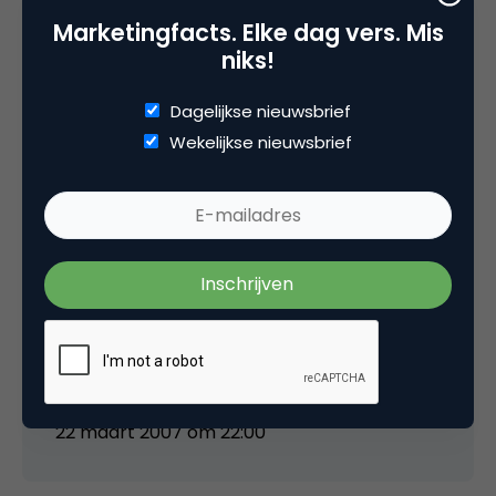
Marketingfacts. Elke dag vers. Mis
niks!
lbroekman
Dagelijkse nieuwsbrief
Wekelijkse nieuwsbrief
Erwin, goed verhaal (inclusief de bedenkingen).
Social networks zijn er in vele
verschijningsvormen en deze
gesegmenteerde variant rondom een
gemeenschappelijk thema oogt sterk, ook
omdat het een onderdeel is van een groter
geheel en niet alleen een netwerk op zich is.
Dank voor de info.
22 maart 2007 om 22:00