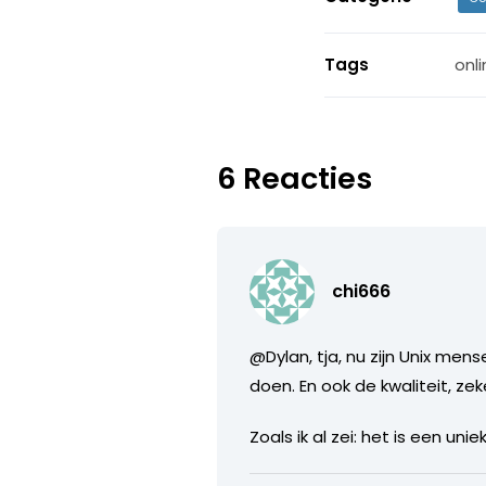
Tags
onl
6 Reacties
chi666
@Dylan, tja, nu zijn Unix me
doen. En ook de kwaliteit, zek
Zoals ik al zei: het is een u