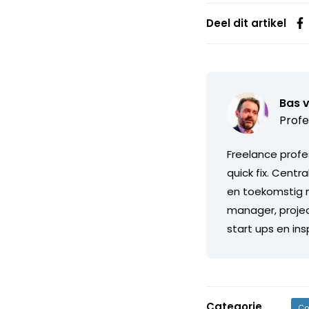
Deel dit artikel
Bas 
Profe
Freelance profe
quick fix. Centr
en toekomstig m
manager, projec
start ups en in
Categorie
Co