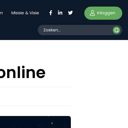
Inloggen
en
Missie & Visie
online