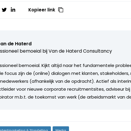
Kopieer link
van de Haterd
ssioneel bemoeial bij
Van de Haterd Consultancy
ssioneel bemoeial. Kijkt altijd naar het fundamentele proble
ale focus zijn de (online) dialogen met klanten, stakeholder
edewerkers (afhankelijk van de opdracht). Actief als inte
tleider voor nieuwe corporate recruitmentsites, adviseur bij
spirator m.b.t. de toekomst van werk (de arbeidsmarkt van d
ntentmarketing & Storytelling
Media