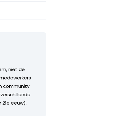
em, niet de
s, medewerkers
rim community
 verschillende
e 21e eeuw).