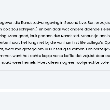
geven die Randstad-omgeving in Second Live. Ben er zojui
in ooit zou schrijven..) en ben daar wat andere dolende zi
varing! Maar goed, leuk gedaan dus Randstad. Minpuntje aan h
n haalt het lang niet bij die van hun first life collega’s. O
t, werd me gezegd om 10 uur terug te komen. Een hartelijk 
 jammer, want het echte kopje verse koffie dat zojuist door e
maakt weer hemels. Moet alleen nog een wolkje echte volle 