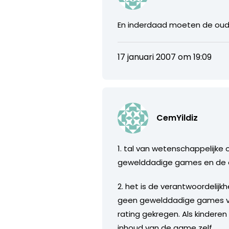
En inderdaad moeten de ouder
17 januari 2007 om 19:09
CemYildiz
1. tal van wetenschappelijke
gewelddadige games en de aan
2. het is de verantwoordeli
geen gewelddadige games ver
rating gekregen. Als kinderen
inhoud van de game zelf.