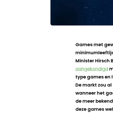
Games met gewe
minimumleeftijd
Minister Hirsch 
aangekondigd
m
type games en l
De markt zou al 
wanneer het gaa
de meer bekende 
deze games well