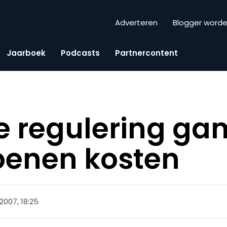
Adverteren
Blogger word
Jaarboek
Podcasts
Partnercontent
e regulering g
oenen kosten
 2007, 18:25