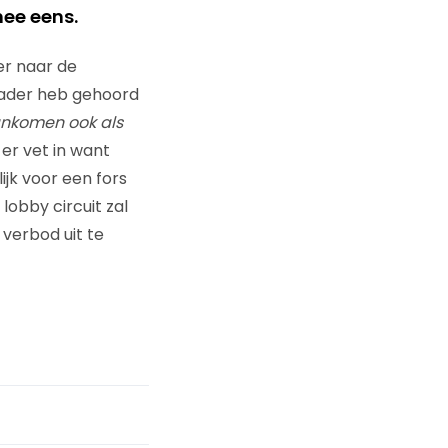
mee eens.
er naar de
 kader heb gehoord
aankomen ook als
t er vet in want
jk voor een fors
lobby circuit zal
verbod uit te