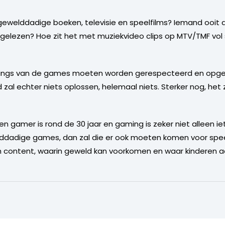
ewelddadige boeken, televisie en speelfilms? Iemand ooit de
 gelezen? Hoe zit het met muziekvideo clips op MTV/TMF vol 
ratings van de games moeten worden gerespecteerd en opge
zal echter niets oplossen, helemaal niets. Sterker nog, het
n gamer is rond de 30 jaar en gaming is zeker niet alleen iet
dadige games, dan zal die er ook moeten komen voor speelf
 content, waarin geweld kan voorkomen en waar kinderen 