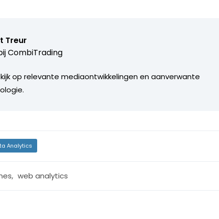
t Treur
ij
CombiTrading
 kijk op relevante mediaontwikkelingen en aanverwante
ologie.
ta Analytics
mes
,
web analytics