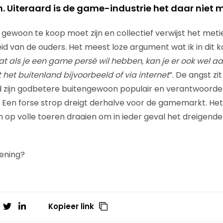
. Uiteraard is de game-industrie het daar niet 
gewoon te koop moet zijn en collectief verwijst het meti
id van de ouders. Het meest loze argument wat ik in dit
at als je een game persé wil hebben, kan je er ook wel 
t het buitenland bijvoorbeeld of via internet
”. De angst zi
zijn godbetere buitengewoon populair en verantwoordeli
 Een forse strop dreigt derhalve voor de gamemarkt. Het 
p volle toeren draaien om in ieder geval het dreigende 
mening?
Kopieer link