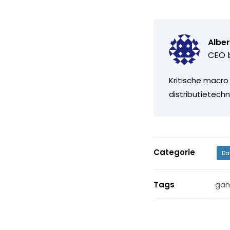
Alber
CEO b
Kritische macro
distributietechn
Categorie
Da
Tags
ga