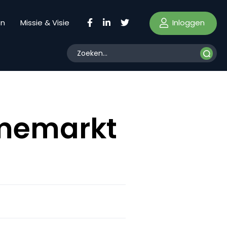
Inloggen
en
Missie & Visie
amemarkt