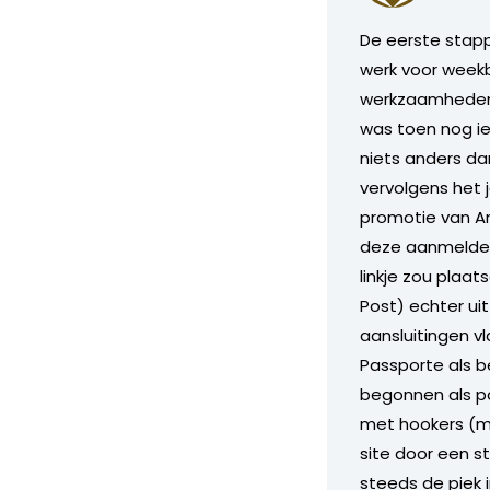
De eerste stapp
werk voor weekb
werkzaamheden i
was toen nog ie
niets anders da
vervolgens het 
promotie van Am
deze aanmelden 
linkje zou plaat
Post) echter uit
aansluitingen v
Passporte als b
begonnen als po
met hookers (ma
site door een st
steeds de piek 