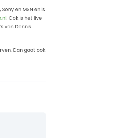
 Sony en MSN en is
.nl
. Ook is het live
’s van Dennis
rven. Dan gaat ook