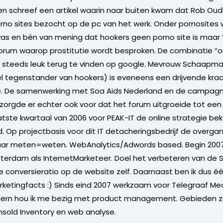
n schreef een artikel waarin naar buiten kwam dat Rob Oud
rno sites bezocht op de pc van het werk. Onder pornosites
was en bén van mening dat hookers geen porno site is maar 
rum waarop prostitutie wordt besproken. De combinatie “o
g steeds leuk terug te vinden op google. Mevrouw Schaapma
el tegenstander van hookers) is eveneens een drijvende kr
e. De samenwerking met Soa Aids Nederland en de campag
orgde er echter ook voor dat het forum uitgroeide tot een 
tste kwartaal van 2006 voor PEAK-IT de online strategie be
. Op projectbasis voor dit IT detacheringsbedrijf de overg
aar meten=weten. WebAnalytics/Adwords based. Begin 2007
terdam als InternetMarketeer. Doel het verbeteren van de 
 conversieratio op de website zelf. Daarnaast ben ik dus é
ketingfacts :) Sinds eind 2007 werkzaam voor Telegraaf Me
ern hou ik me bezig met product management. Gebieden zij
sold Inventory en web analyse.