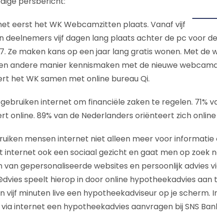
edige persbericht:
 het eerst het WK Webcamzitten plaats. Vanaf vijf
n deelnemers vijf dagen lang plaats achter de pc voor de
 Ze maken kans op een jaar lang gratis wonen. Met de we
en andere manier kennismaken met de nieuwe webcamd
ert het WK samen met online bureau Qi.
gebruiken internet om financiële zaken te regelen. 71% 
ert online. 89% van de Nederlanders oriënteert zich onlin
iken mensen internet niet alleen meer voor informatie o
t internet ook een sociaal gezicht en gaat men op zoek na
 van gepersonaliseerde websites en persoonlijk advies vi
vies speelt hierop in door online hypotheekadvies aan 
nen vijf minuten live een hypotheekadviseur op je scherm. 
via internet een hypotheekadvies aanvragen bij SNS Bank