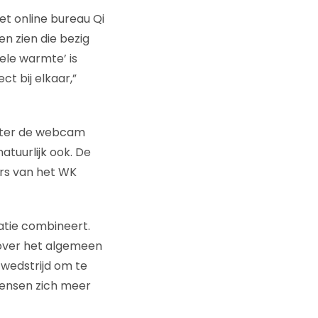
t online bureau Qi
 zien die bezig
uele warmte’ is
t bij elkaar,”
hter de webcam
tuurlijk ook. De
ers van het WK
satie combineert.
 over het algemeen
 wedstrijd om te
mensen zich meer