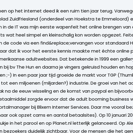
en op het internet deed ik een ruim tien jaar terug. Vanwe
lad ZuidFriesland (onderdeel van Hoekstra te Emmeloord) e
n de IT was mijn eerste wapenfeit het online brengen van d
ts wat heel simpel en kleinschalig kon worden opgezet. Feit
n de code via een find&replace;vervangen voor standaard H
jaar dat ik voor het eerste kennis maakte met échte online 
erikaanse adultwebsites. Dat betekende in 1999 een galle
bij bv The Hun en daarna je vingers gekruisd houden en ho
sen ;-) In een paar jaar tijd groeide de markt voor TGP (Thumb
 tot een miljoenen (miljarden?) industrie. De groei van het a
lak na de eeuw wisseling en de komst van paypal en bijvoorb
etaalmiddel zorgde ervoor dat de adult booming business wa
rtalmanager bij Blixem Interner Services. Daar me vooral b
ar ook opzet cams en aantal betaalsites). Op 10 januari 2
ukje in het parool en op Planet.nl letterlijk gelanceerd. Op A
in bezoekers duidelijk zichtbaar. Voor de mensen die het ge