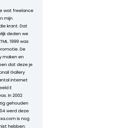
ge wat freelance
n mijn
ie krant. Dat
elijk deden we
TML. 1999 was
promotie. De
ry maken en
pen dat deze je
nail Gallery
antal internet
eeld E
s. In 2002
ezig gehouden
004 werd deze
lexa.com is nog
mist hebben: