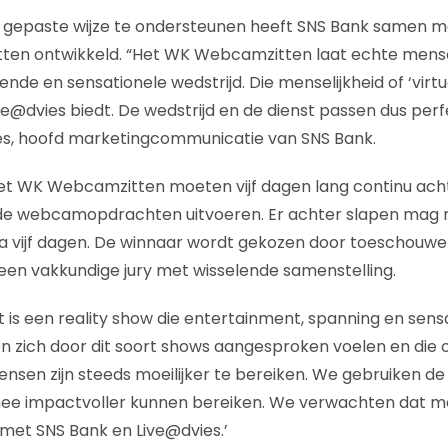
 gepaste wijze te ondersteunen heeft SNS Bank samen me
en ontwikkeld. “Het WK Webcamzitten laat echte mensen
nde en sensationele wedstrijd. Die menselijkheid of ‘virt
e@dvies biedt. De wedstrijd en de dienst passen dus perfec
res, hoofd marketingcommunicatie van SNS Bank.
t WK Webcamzitten moeten vijf dagen lang continu ac
de webcamopdrachten uitvoeren. Er achter slapen mag na
na vijf dagen. De winnaar wordt gekozen door toeschouw
en vakkundige jury met wisselende samenstelling.
et is een reality show die entertainment, spanning en sen
n zich door dit soort shows aangesproken voelen en die
nsen zijn steeds moeilijker te bereiken. We gebruiken de
rmee impactvoller kunnen bereiken. We verwachten dat 
met SNS Bank en Live@dvies.’