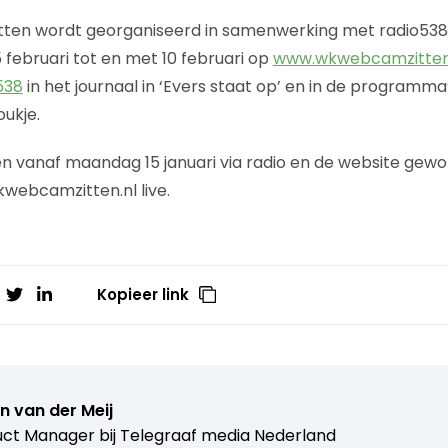
en wordt georganiseerd in samenwerking met radio538,
5 februari tot en met 10 februari op
www.wkwebcamzitten
538
in het journaal in ‘Evers staat op’ en in de programma
oukje.
 vanaf maandag 15 januari via radio en de website gewo
webcamzitten.nl live.
Kopieer link
n van der Meij
ct Manager bij
Telegraaf media Nederland