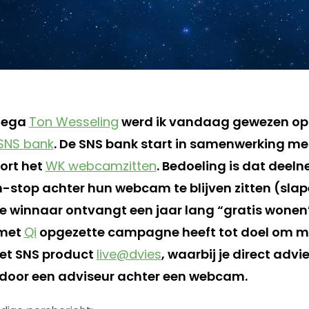
llega
Ton Wesseling
werd ik vandaag gewezen op
SNS bank
. De SNS bank start in samenwerking m
ort het
WK webcamzitten
. Bedoeling is dat deel
-stop achter hun webcam te blijven zitten (sla
De winnaar ontvangt een jaar lang “gratis wonen”
 met
Qi
opgezette campagne heeft tot doel om 
het SNS product
live@dvies
, waarbij je direct advi
 door een adviseur achter een webcam.