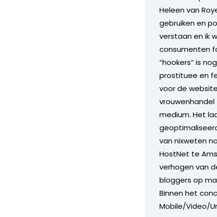
Heleen van Roye
gebruiken en po
verstaan en ik 
consumenten fo
“hookers” is no
prostituee en f
voor de websit
vrouwenhandel z
medium. Het laa
geoptimaliseerd
van nixweten n
HostNet te Ams
verhogen van de
bloggers op mar
Binnen het conc
Mobile/Video/Un