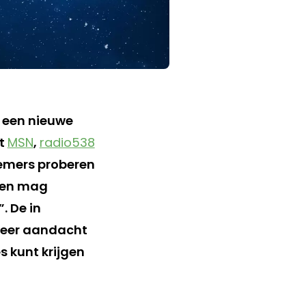
 een nieuwe
et
MSN
,
radio538
nemers proberen
pen mag
. De in
meer aandacht
es kunt krijgen