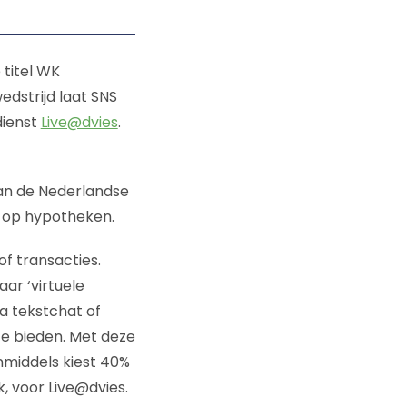
 titel WK
dstrijd laat SNS
ienst
Live@dvies
.
van de Nederlandse
e op hypotheken.
f transacties.
ar ‘virtuele
a tekstchat of
te bieden. Met deze
Inmiddels kiest 40%
, voor Live@dvies.