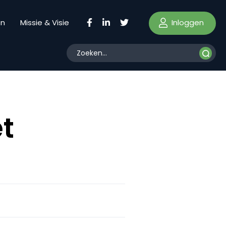
Inloggen
en
Missie & Visie
et