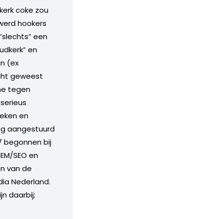
kerk coke zou
 werd hookers
“slechts” een
udkerk” en
n (ex
acht geweest
ne tegen
serieus
keken en
ang aangestuurd
 begonnen bij
SEM/SEO en
én van de
dia Nederland.
n daarbij;