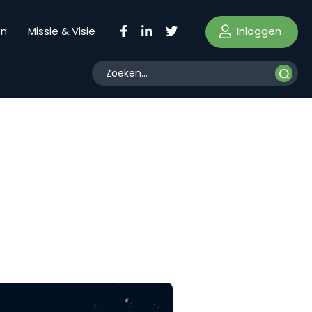
Inloggen
en
Missie & Visie