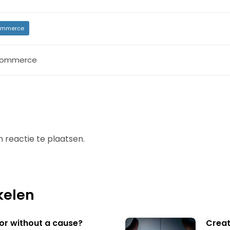
mmerce
commerce
 reactie te plaatsen.
kelen
 or without a cause?
Creat