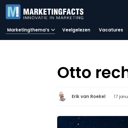
Marketingthema’s
Veelgelezen
Vacatures
Otto rec
17 janu
Erik van Roekel