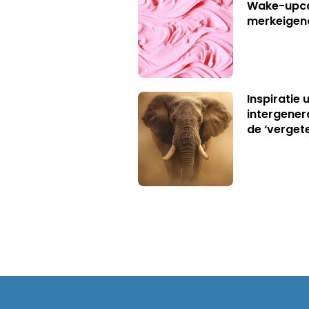
Wake-upca
merkeigen
Inspiratie 
intergener
de ‘verget