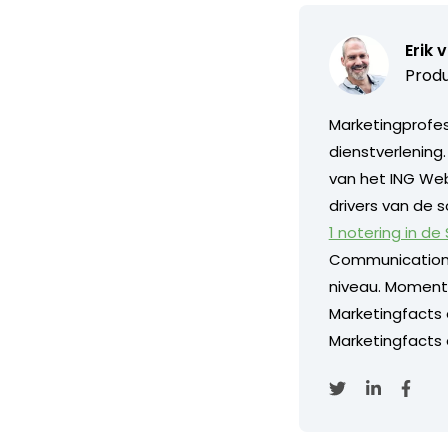
Erik 
Produ
Marketingprofess
dienstverlening
van het ING Web
drivers van de s
1 notering in de
Communication
niveau. Momentee
Marketingfacts
Marketingfacts o