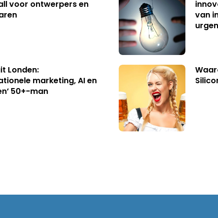
ll voor ontwerpers en
innov
aren
van i
urgen
uit Londen:
Waaro
ationele marketing, AI en
Silico
en’ 50+-man