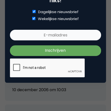
niks!
Dagelijkse nieuwsbrief
Wekelijkse nieuwsbrief
serge.fenenko@novocortex.com
Jan, je schrijft op je blog dat Marco je gelukkig
kan maken door 1 Nederlandse kalnt mee te
nemen.
Aan welke prospects denk je dan? En wat is
jullie propositie voor zon prospect?
10 december 2006 om 10:03