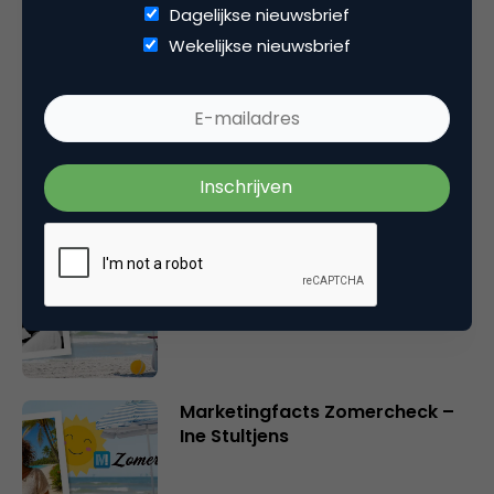
Dagelijkse nieuwsbrief
Gerelateerde artikelen
Wekelijkse nieuwsbrief
Marketingfacts Zomercheck –
Durk Bosma
Marketingfacts Zomercheck –
Roel Stavorinus
Marketingfacts Zomercheck –
Ine Stultjens