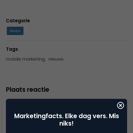
Categorie
Media
Tags
mobile marketing
,
nieuws
Plaats reactie
Je moet
ingelogd zijn op
om een reactie te
plaatsen.
Marketingfacts. Elke dag vers. Mis
niks!