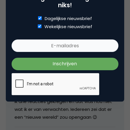
niks!
van?’
Dagelijkse nieuwsbrief
28 november 2006 om 07:11
Wekelijkse nieuwsbrief
fritiof
Ik ben al een tijd aangemeld bij OpenBC c.q.
Xing. Maar ik vind het een zwaar overtrokken
“businesscommunity”! In al die maanden heb
ik drie reacties gekregen en dat was nou niet
wat ik er van verwachten. Iedereen zei dat er
een “nieuwe wereld” zou opengaan 😉