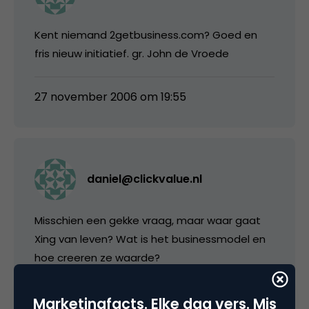
Kent niemand 2getbusiness.com? Goed en
fris nieuw initiatief. gr. John de Vroede
27 november 2006 om 19:55
daniel@clickvalue.nl
Misschien een gekke vraag, maar waar gaat
Xing van leven? Wat is het businessmodel en
hoe creeren ze waarde?
Ik heb nu zo’n pre-dot-bom-deja-vu, of ligt
Marketingfacts. Elke dag vers. Mis
dat aan mij en ‘begrijp ik er helemaal niets