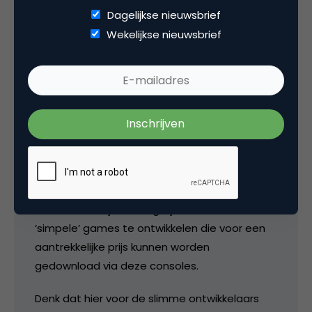
Dagelijkse nieuwsbrief
Wekelijkse nieuwsbrief
Heinen
@Seth (nummer 2): In principe kunnen ook
games voor de Xbox 360, PS3 en Wii worden
ontwikkeld zonder dat daarbij grote
investeringen nodig zijn. Zaken als Xbox Live
Arcade (via het zogenaamde Marketplace)
bieden namelijk de mogelijkheid om relatief
‘simpele’ games te ontwikkelen die voor een
aantrekkelijke prijs kunnen worden
gedownload via deze consoles.
Denk dat hier voor de slimme ontwikkelaars