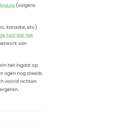
logLog
(volgens
nc, karaoke, etc)
ge tool dat het
 network van
in het ingaat op
ijn ogen nog steeds
ch vooral richten
ergeten.