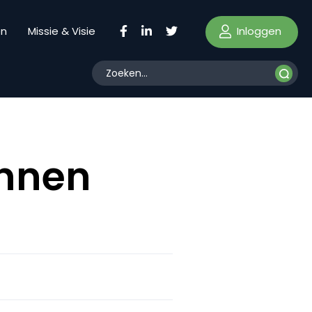
Inloggen
en
Missie & Visie
nnen