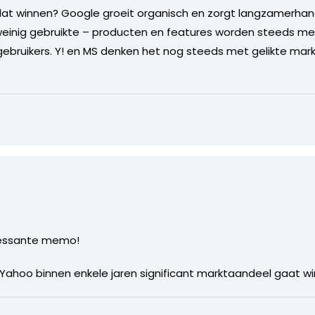
at winnen? Google groeit organisch en zorgt langzamerhan
 weinig gebruikte – producten en features worden steeds mee
gebruikers. Y! en MS denken het nog steeds met gelikte mar
eressante memo!
 Yahoo binnen enkele jaren significant marktaandeel gaat w