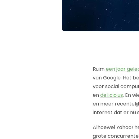
Ruim
een jaar gele
van Google. Het b
voor social computi
en
del.icio.us
. En w
en meer recenteli
internet dat er nu
Alhoewel Yahoo! he
grote concurrenten