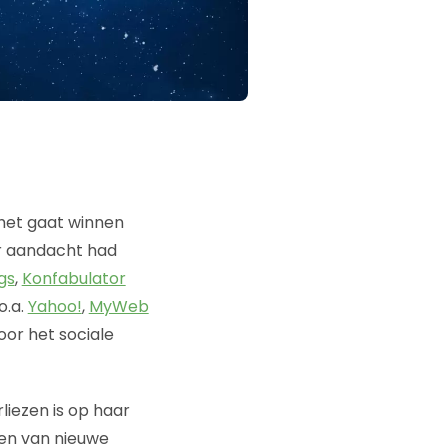
het gaat winnen
r aandacht had
gs
,
Konfabulator
o.a.
Yahoo!
,
MyWeb
or het sociale
liezen is op haar
ren van nieuwe