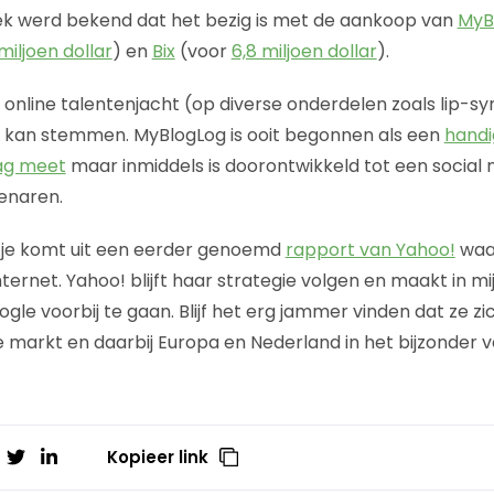
ek werd bekend dat het bezig is met de aankoop van
MyB
miljoen dollar
) en
Bix
(voor
6,8 miljoen dollar
).
n online talentenjacht (op diverse onderdelen zoals lip-sy
k kan stemmen. MyBlogLog is ooit begonnen als een
handi
ag meet
maar inmiddels is doorontwikkeld tot een social
enaren.
je komt uit een eerder genoemd
rapport van Yahoo!
waar
ternet. Yahoo! blijft haar strategie volgen en maakt in m
le voorbij te gaan. Blijf het erg jammer vinden dat ze zi
markt en daarbij Europa en Nederland in het bijzonder v
Kopieer link