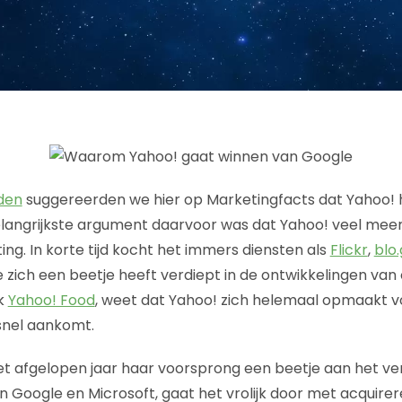
den
suggereerden we hier op Marketingfacts dat Yahoo! 
elangrijkste argument daarvoor was dat Yahoo! veel mee
ng. In korte tijd kocht het immers diensten als
Flickr
,
blo.
ie zich een beetje heeft verdiept in de ontwikkelingen van 
jk
Yahoo! Food
, weet dat Yahoo! zich helemaal opmaakt vo
 snel aankomt.
t afgelopen jaar haar voorsprong een beetje aan het ver
 Google en Microsoft, gaat het vrolijk door met acquire