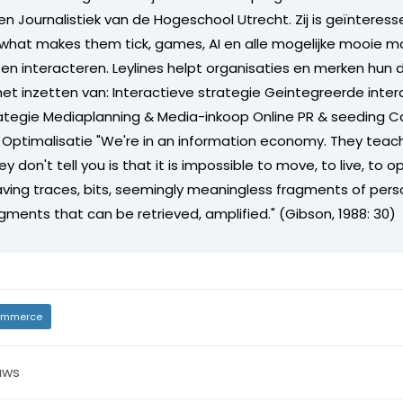
 Journalistiek van de Hogeschool Utrecht. Zij is geïnteresse
hat makes them tick, games, AI en alle mogelijke mooie m
en interacteren. Leylines helpt organisaties en merken hun d
het inzetten van: Interactieve strategie Geintegreerde inte
ategie Mediaplanning & Media-inkoop Online PR & seeding
timalisatie "We're in an information economy. They teach
y don't tell you is that it is impossible to move, to live, to 
eaving traces, bits, seemingly meaningless fragments of pers
gments that can be retrieved, amplified." (Gibson, 1988: 30)
mmerce
uws