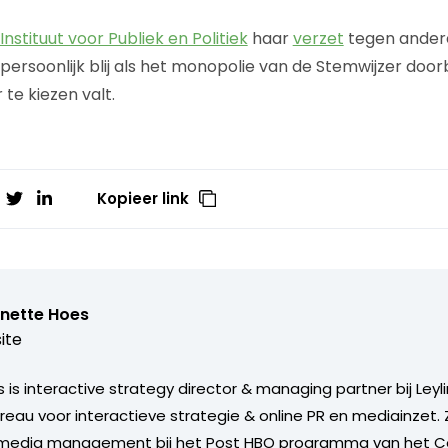
Instituut voor Publiek en Politiek
haar
verzet
tegen ander
persoonlijk blij als het monopolie van de Stemwijzer doo
te kiezen valt.
Kopieer link
inette Hoes
ite
is interactive strategy director & managing partner bij Leyl
ureau voor interactieve strategie & online PR en mediainzet.
media management bij het Post HBO programma van het C