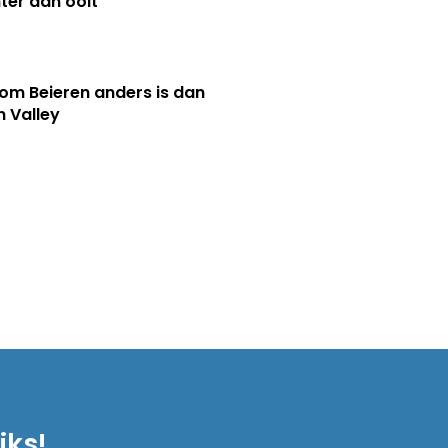
ter dan ooit
m Beieren anders is dan
n Valley
iks!