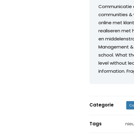
Communicatie en
communities & w
online met klant
realiseren met 
en middelenstr
Management & Op
school. What the
level without l
information. Fra
Categorie
Co
Tags
nie