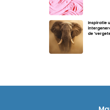
Inspiratie 
intergener
de ‘verget
Mar