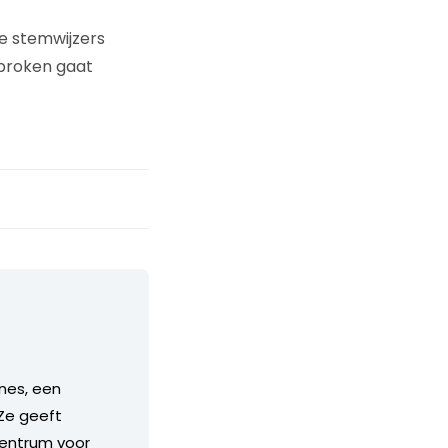
e stemwijzers
rbroken gaat
ines, een
 Ze geeft
entrum voor