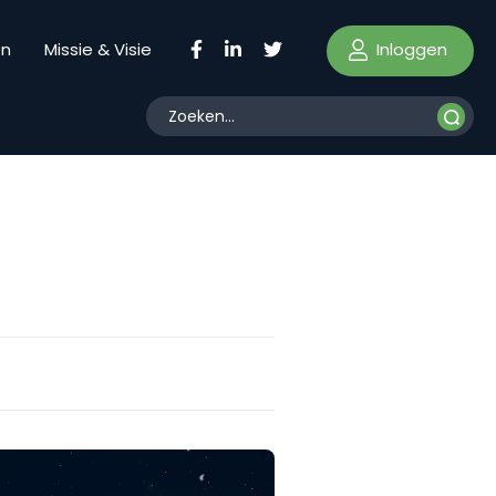
Inloggen
en
Missie & Visie