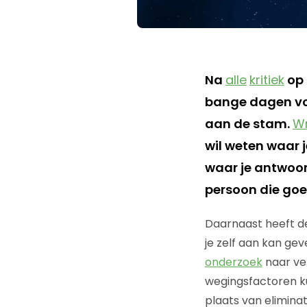
Na
alle
kritiek
op 
bange dagen voo
aan de stam.
Wr
wil weten waar j
waar je antwoor
persoon die goed
Daarnaast heeft d
je zelf aan kan gev
onderzoek
naar ver
wegingsfactoren ku
plaats van elimina