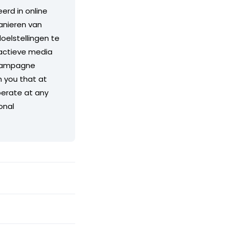
erd in online
anieren van
oelstellingen te
ractieve media
 Campagne
 you that at
operate at any
onal