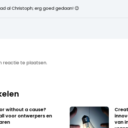
aad al Christoph; erg goed gedaan! 😉
5
 reactie te plaatsen.
kelen
 or without a cause?
Creat
ll voor ontwerpers en
innov
aren
van i