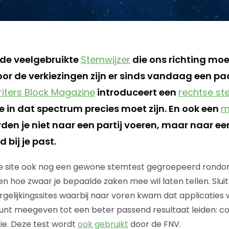
de veelgebruikte
Stemwijzer
die ons richting moe
r de verkiezingen zijn er sinds vandaag een pa
iters Block Magazine
introduceert een
rechtse st
e in dat spectrum precies moet zijn. En ook een
m
den je niet naar een partij voeren, maar naar ee
 bij je past.
e site ook nog een gewone stemtest gegroepeerd rondom
en hoe zwaar je bepaalde zaken mee wil laten tellen. Sluit
gelijkingssites waarbij naar voren kwam dat applicaties 
nt meegeven tot een beter passend resultaat leiden: co
tie. Deze test wordt
ook gebruikt
door de FNV.