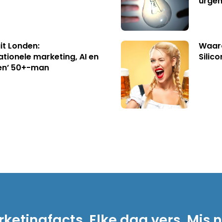
urgen
uit Londen:
Waaro
ationele marketing, AI en
Silico
en’ 50+-man
ketingfacts. Elke dag vers. Mis n