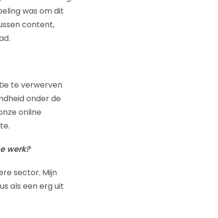
oeling was om dit
ussen content,
ad.
itie te verwerven
endheid onder de
 onze online
te.
se werk?
re sector. Mijn
s als een erg uit