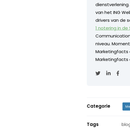
dienstverlening
van het ING Web
drivers van de s
1 notering in de
Communication
niveau. Momentee
Marketingfacts
Marketingfacts o
Categorie
Me
Tags
blo