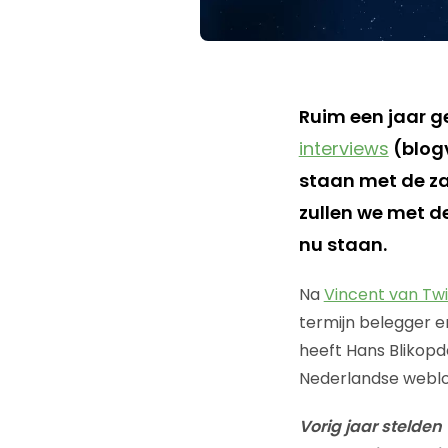
Ruim een jaar g
interviews
(blogv
staan met de za
zullen we met d
nu staan.
Na
Vincent van Twi
termijn belegger e
heeft Hans Blikop
Nederlandse weblo
Vorig jaar stelden