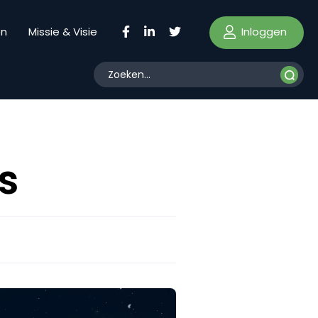
Inloggen
en
Missie & Visie
s