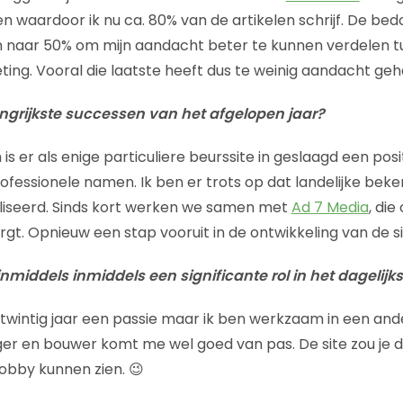
n waardoor ik nu ca. 80% van de artikelen schrijf. De bed
n naar 50% om mijn aandacht beter te kunnen verdelen t
ting. Vooral die laatste heeft dus te weinig aandacht geh
ngrijkste successen van het afgelopen jaar?
s er als enige particuliere beurssite in geslaagd een pos
rofessionele namen. Ik ben er trots op dat landelijke bek
aliseerd. Sinds kort werken we samen met
Ad 7 Media
, die
gt. Opnieuw een stap vooruit in de ontwikkeling van de si
nmiddels inmiddels een significante rol in het dagelijk
 twintig jaar een passie maar ik ben werkzaam in een ande
er en bouwer komt me wel goed van pas. De site zou je du
obby kunnen zien. 😉