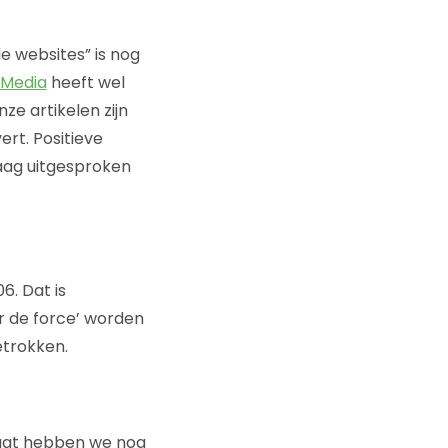
e websites” is nog
e Media
heeft wel
e artikelen zijn
rt. Positieve
raag uitgesproken
6. Dat is
ur de force’ worden
etrokken.
 gat hebben we nog