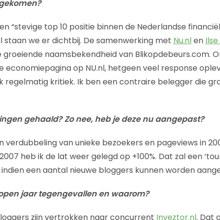
itgekomen?
n “stevige top 10 positie binnen de Nederlandse financiël
 al staan we er dichtbij. De samenwerking met
Nu.nl
en
Ils
e groeiende naamsbekendheid van Blikopdebeurs.com. Onz
lke economiepagina op NU.nl, hetgeen veel response opleve
regelmatig kritiek. Ik ben een contraire belegger die g
llingen gehaald? Zo nee, heb je deze nu aangepast?
 verdubbeling van unieke bezoekers en pageviews in 200
 2007 heb ik de lat weer gelegd op +100%. Dat zal een ‘to
r indien een aantal nieuwe bloggers kunnen worden aang
elopen jaar tegengevallen en waarom?
loggers zijn vertrokken naar concurrent
Inveztor.nl
. Dat