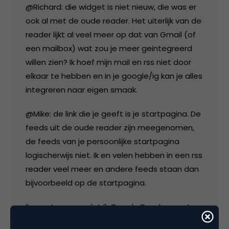
@Richard: die widget is niet nieuw, die was er
ook al met de oude reader. Het uiterlijk van de
reader lijkt al veel meer op dat van Gmail (of
een mailbox) wat zou je meer geintegreerd
willen zien? Ik hoef mijn mail en rss niet door
elkaar te hebben en in je google/ig kan je alles
integreren naar eigen smaak.
@Mike: de link die je geeft is je startpagina. De
feeds uit de oude reader zijn meegenomen,
de feeds van je persoonlijke startpagina
logischerwijs niet. Ik en velen hebben in een rss
reader veel meer en andere feeds staan dan
bijvoorbeeld op de startpagina.
Ik moet zeggen dat ik Google Reader eerst
weinig handig vond, maar nu ben ik veel eerder