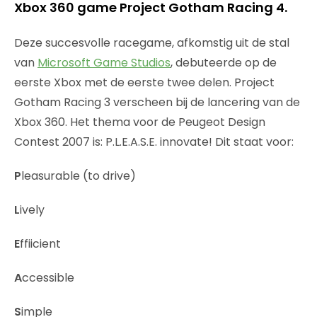
Xbox 360 game Project Gotham Racing 4.
Deze succesvolle racegame, afkomstig uit de stal
van
Microsoft Game Studios
, debuteerde op de
eerste Xbox met de eerste twee delen. Project
Gotham Racing 3 verscheen bij de lancering van de
Xbox 360. Het thema voor de Peugeot Design
Contest 2007 is: P.L.E.A.S.E. innovate! Dit staat voor:
P
leasurable (to drive)
L
ively
E
ffiicient
A
ccessible
S
imple