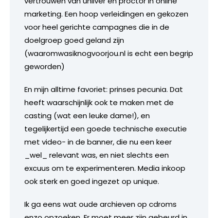
vertrouwen van unliver en proctor in online
marketing. Een hoop verleidingen en gekozen
voor heel gerichte campagnes die in de
doelgroep goed geland zijn
(waaromwasiknogvoorjou.nl is echt een begrip
geworden)
En mijn alltime favoriet: prinses pecunia. Dat
heeft waarschijnlijk ook te maken met de
casting (wat een leuke dame!), en
tegelijkertijd een goede technische executie
met video- in de banner, die nu een keer
_wel_ relevant was, en niet slechts een
excuus om te experimenteren. Media inkoop
ook sterk en goed ingezet op unique.
Ik ga eens wat oude archieven op cdroms
enzo opzoeken. Er moet meer zijn gebeurd in