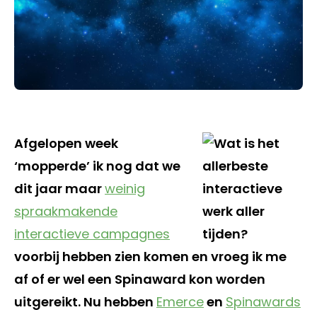
Afgelopen week
‘mopperde’ ik nog dat we
dit jaar maar
weinig
spraakmakende
interactieve campagnes
voorbij hebben zien komen en vroeg ik me
af of er wel een Spinaward kon worden
uitgereikt. Nu hebben
Emerce
en
Spinawards