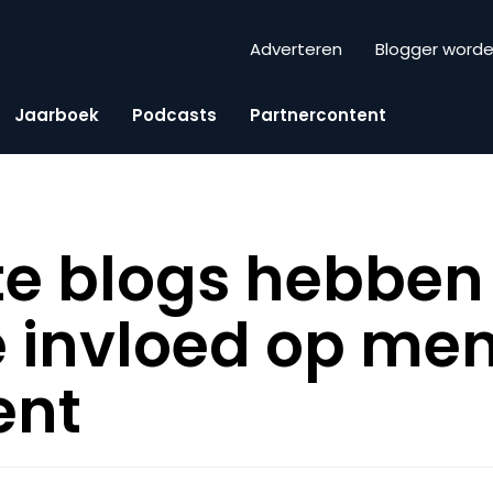
Adverteren
Blogger word
Jaarboek
Podcasts
Partnercontent
te blogs hebben
e invloed op me
ent