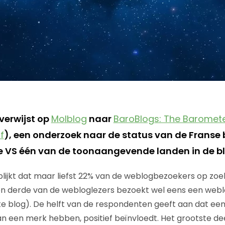
verwijst op
Molblog
naar
BaroBlogs: The Baromete
f
), een onderzoek naar de status van de Franse 
 de VS één van de toonaangevende landen in de b
blijkt dat maar liefst 22% van de weblogbezoekers op zoek
n derde van de webloglezers bezoekt wel eens een web
e blog). De helft van de respondenten geeft aan dat ee
van een merk hebben, positief beïnvloedt. Het grootste de