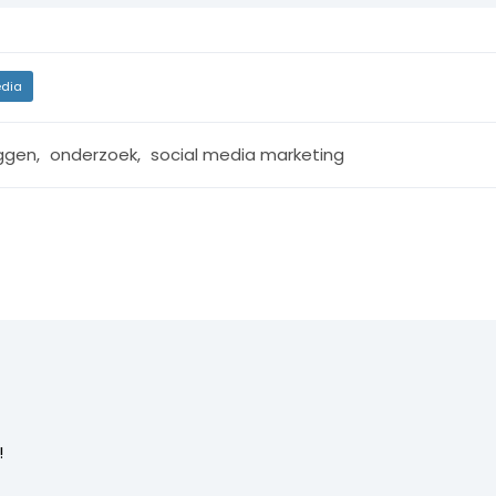
dia
ggen
,
onderzoek
,
social media marketing
!