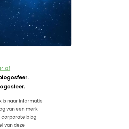
r of
blogosfeer.
logosfeer.
 is naar informatie
log van een merk
n corporate blog
el van deze