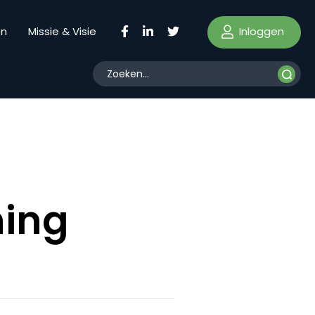
Inloggen
en
Missie & Visie
ning