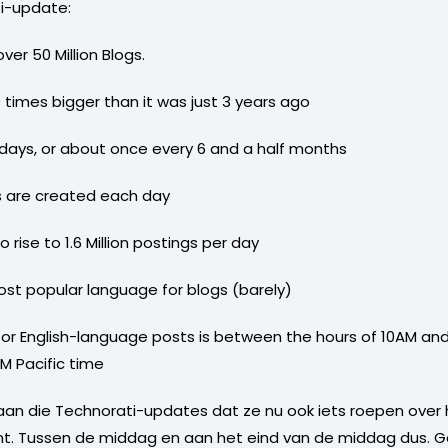
ti-update:
ver 50 Million Blogs.
 times bigger than it was just 3 years ago
0 days, or about once every 6 and a half months
s are created each day
rise to 1.6 Million postings per day
ost popular language for blogs (barely)
or English-language posts is between the hours of 10AM and 
M Pacific time
we’ aan die Technorati-updates dat ze nu ook iets roepen ov
. Tussen de middag en aan het eind van de middag dus. Ge