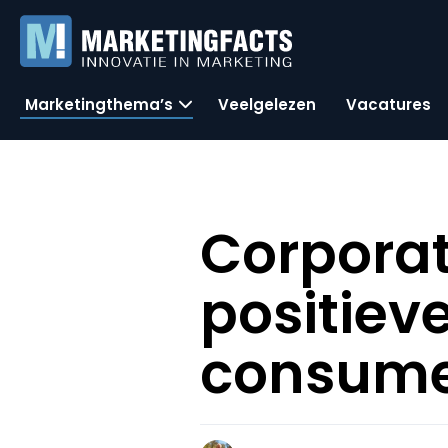
Marketingthema’s
Veelgelezen
Vacatures
Corpora
positiev
consum