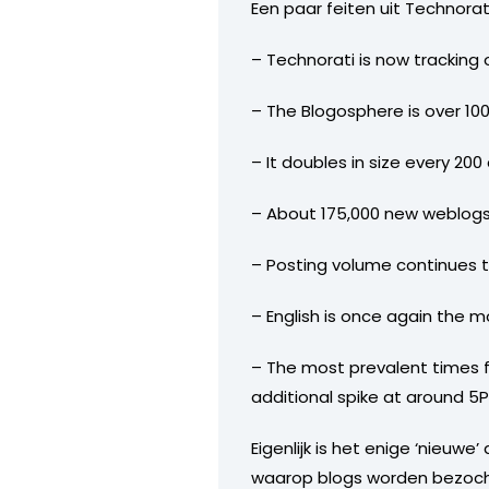
Een paar feiten uit Technora
– Technorati is now tracking o
– The Blogosphere is over 100
– It doubles in size every 20
– About 175,000 new weblog
– Posting volume continues to 
– English is once again the m
– The most prevalent times f
additional spike at around 5P
Eigenlijk is het enige ‘nieu
waarop blogs worden bezocht