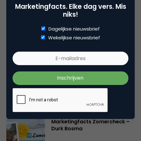
Plaats reactie
Marketingfacts. Elke dag vers. Mis
niks!
Je moet
ingelogd zijn op
om een reactie te
plaatsen.
Dagelijkse nieuwsbrief
Wekelijkse nieuwsbrief
Gerelateerde artikelen
Marketingfacts Zomercheck –
Vita Kovalenko
Marketingfacts Zomercheck –
Durk Bosma