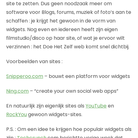
site te zetten. Dus geen noodzaak meer om
software voor Blogs, forums, muziek of foto’s aan te
schaffen : je krijgt het gewoon in de vorm van
widgets. Nog even en iedereen heeft zijn eigen
filmstudio/disco op haar site, of wat je ervoor wilt
verzinnen : het Doe Het Zelf web komt snel dichtbij.
Voorbeelden van sites :
Snipperoo.com
– bouwt een platform voor widgets
Ning.com
– “create your own social web apps”
En natuurlijk zijn eigenlijk sites als
YouTube
en
RockYou
gewoon widgets-sites.
P.S. : Om een idee te krijgen hoe populair widgets als
zijn :
Techcrunch
.com berichtte vorige week dat