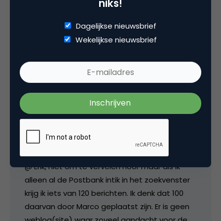
niks!
venturo
Dagelijkse nieuwsbrief
Wekelijkse nieuwsbrief
Het 1 laat het ander onverlet. 🙂
24 juli 2006 om 04:33
venturo
@ Erik, niet om te vervelen hoor maar als ik
alleen al de Postbank intik in het zoekvenster
krijg ik iets van 120 berichten. Ik denk dat 100
daarvan door Marco geplaatst zijn. Er is geen
weblog(site) waar zoveel aandacht voor de