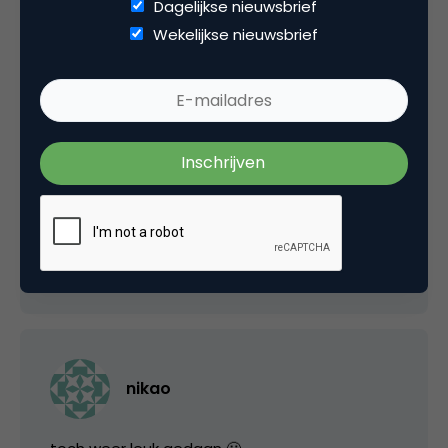
Dagelijkse nieuwsbrief
Arnout Veenman
Wekelijkse nieuwsbrief
Jammer dat de video zo lang is, een gemiste
kans naar mijn idee, bezoekers zijn het na een
tijdje zat en klikken dan weg. Als de video tijdig
zou zijn afgelopen, zouden bezoekers eerder
geneigd zijn om ook nog door de website zelf
te bladeren.
16 juli 2006 om 20:03
nikao