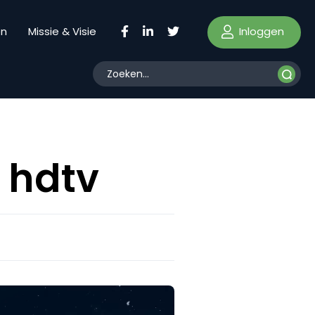
Inloggen
en
Missie & Visie
n hdtv