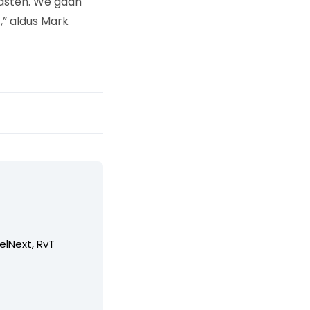
lasten. We gaan
,” aldus Mark
elNext, RvT