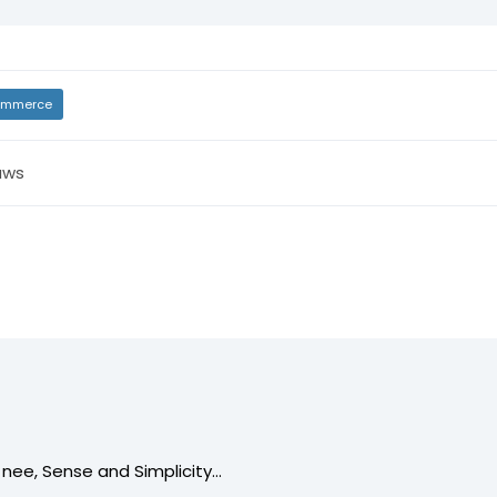
mmerce
uws
 nee, Sense and Simplicity…