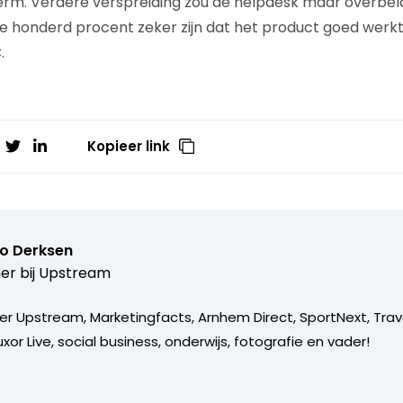
herm. Verdere verspreiding zou de helpdesk maar overbe
we honderd procent zeker zijn dat het product goed werkt
.
Kopieer link
o Derksen
er bij
Upstream
er Upstream, Marketingfacts, Arnhem Direct, SportNext, Trav
xor Live, social business, onderwijs, fotografie en vader!