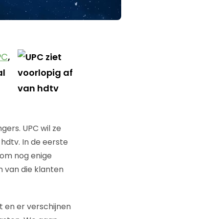
PC
,
al
gers. UPC wil ze
hdtv. In de eerste
s om nog enige
 van die klanten
t en er verschijnen