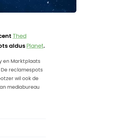
ucent
Thed
ots aldus
Planet
.
ay en Marktplaats
n. De reclamespots
otzer wil ook de
 van mediabureau