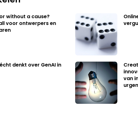
 or without a cause?
Onlin
ll voor ontwerpers en
vergu
aren
écht denkt over GenAI in
Creat
innov
van i
urgen