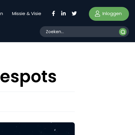
Inloggen
en
Missie & Visie
mespots