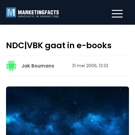
NDC|VBK gaat in e-books
Jak Boumans
31 mei 2006, 13:33