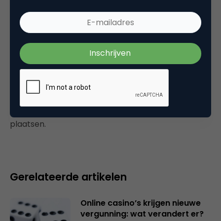
traffic die we krijgen vanaf Yahoo, dit is dus
een flinke klap lijkt me zo…
22 mei 2006 om 11:59
Plaats reactie
Je moet
ingelogd zijn op
om een reactie te
plaatsen.
Gerelateerde artikelen
Online casino’s krijgen nieuwe
vergunning: wat verandert er?