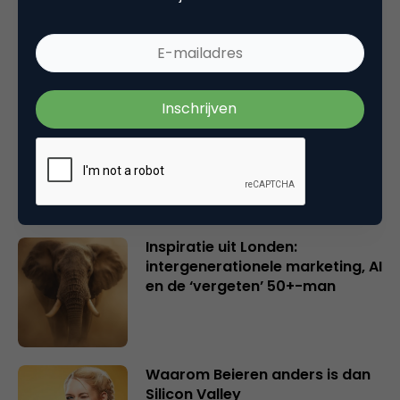
Wake-upcall voor ontwerpers
en merkeigenaren
Creatieve sector als aanjager
van innovatie en ontsluiter en
verbinder van industrieën
belangrijker en urgenter dan
ooit
Inspiratie uit Londen:
intergenerationele marketing, AI
en de ‘vergeten’ 50+-man
Waarom Beieren anders is dan
Silicon Valley