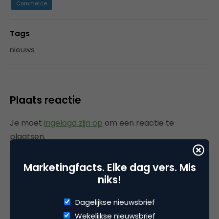
Commerce
Tags
nieuws
Plaats reactie
Je moet
ingelogd zijn op
om een reactie te
plaatsen.
Marketingfacts. Elke dag vers. Mis
niks!
Gerelateerde artikelen
Dagelijkse nieuwsbrief
Rebel with or without a cause?
Wekelijkse nieuwsbrief