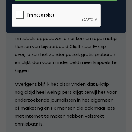
E-knip doorzoekt elke nacht weer inmiddels
duizenden sites met techniek die kwa
efficiency voorzover mij bekend nog steeds
zijn gelijke niet kent. Imediasearch heeft het
inmiddels opgegeven en er komen regelmatig
klanten van bijvoorbeeld ClipIt naar E-knip
over, je kan het zonder gezeik gratis proberen
en blijkt dan voor minder geld meer knipsels te
krijgen.
Overigens blijf ik het bizar vinden dat E-knip
nog altijd heel weinig pers krijgt terwijl het voor
onderzoekende journalisten in het algemeen
of marketing en PR mensen die ook maar iets
met Internet te maken hebben volstrekt
onmisbaar is.