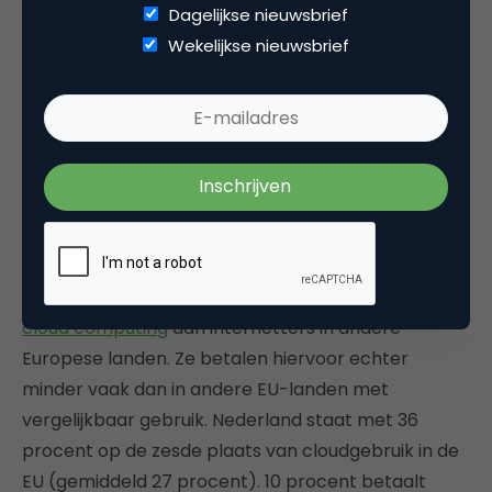
Dagelijkse nieuwsbrief
Wekelijkse nieuwsbrief
Lees verder
Nederlanders gebruiken de cloud
vooral gratis
Nederlandse internetgebruikers van 16 tot en met
74 jaar slaan gemiddeld vaker bestanden op via
cloud computing
dan internetters in andere
Europese landen. Ze betalen hiervoor echter
minder vaak dan in andere EU-landen met
vergelijkbaar gebruik. Nederland staat met 36
procent op de zesde plaats van cloudgebruik in de
EU (gemiddeld 27 procent). 10 procent betaalt