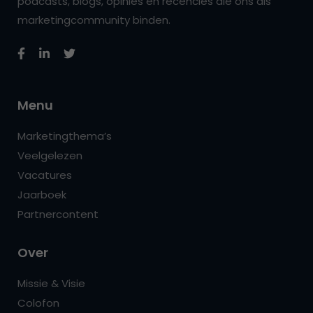
podcasts, blogs, opinies en recencies die ons als
marketingcommunity binden.
Menu
Marketingthema’s
Veelgelezen
Vacatures
Jaarboek
Partnercontent
Over
Missie & Visie
Colofon