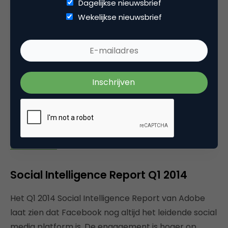
Dagelijkse nieuwsbrief
‘embedden’ was voorbehouden aan journalisten.
Wekelijkse nieuwsbrief
Online video heeft laten zien hoe snel een relatief
nieuw communicatiemiddel binnen een paar jaar
mainstream kan worden – niet in de laatste plaats
dankzij YouTube. Welke Nederlandse online video’s
van de afgelopen tien jaar zijn definitief in ons
collectieve geheugen gegrift? Uit de inzendingen
die onze oproep heeft voortgebracht is een longlist
van 20 video’s gekomen.
Lees verder
Social Intelligence Report Q1 2014
Het Q1 2014 Social Intelligence Report van Adobe
laat zien dat Facebook nog altijd het leidende social
media platform is. De engagement is hoger op