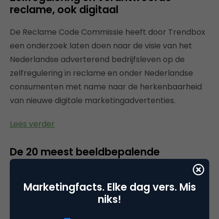
reclame, ook digitaal
De Reclame Code Commissie heeft door Trendbox
een onderzoek laten doen naar de visie van het
Nederlandse adverterend bedrijfsleven op de
zelfregulering in reclame en onder Nederlandse
consumenten met name naar de herkenbaarheid
van nieuwe digitale marketingadvertenties.
Lees verder
De 20 meest beeldbepalende
Nederlandse video’s van het
decennium
Marketingfacts. Elke dag vers. Mis
niks!
Een ‘viral’, dat was in 2004 nog gewoon een
epidemie. ‘Streamen’, dat deed een rivier, en