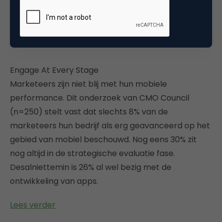
Drie kwart van de marketeers zegt bezorgd te zijn
over de impressies.
Lees verder
Engage At Every Stage
Marketeers zijn niet blij met hun mobiele
performance. Dit onderzoek van CMO Council
(n=250) stelt vast dat slechts 8% van de
marketeers hun bedrijf als erg geavanceerd op het
gebied van mobiel beschouwd. Nog eens 30% zit
nog altijd in de strategische evaluatie fase.
Desalniettemin is 26% al wel bezig met de
ontwikkeling van apps.
Lees verder