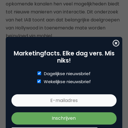
opkomende kanalen hen veel mogelijkheden biedt
tot nieuwe manieren van interactie. Dit onderzoek
van het IAB toont aan dat belangrijke doelgroepen
van Hollywood in toenemende mate worden
beïnvloed via mobiel.
Lees verder
Marketingfacts. Elke dag vers. Mis
niks!
Real Time Bidding and Private Ad Exchanges
Dagelijkse nieuwsbrief
De verwachtingen van real-time bidding (RTB) zijn
Wekelijkse nieuwsbrief
hooggespannen, maar het aandeel in de digital
advertising markt is nog altijd beperkt. Volgens dit
onderzoek van Advertiser Perceptions doet de
helft van alle media inkopers en verkopers al mee
aan RTB ecosystemen. Desalniettemin zijn er nog
een aantal obstakels. Het grootste issue is kwaliteit.